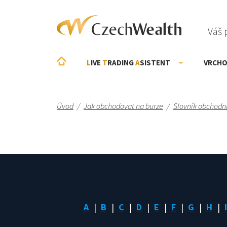
Váš 
L
IVE
T
RADING
A
SISTENT
VRCHO
Úvod
/
Jak obchodovat na burze
/
Slovník obchodn
A
B
C
D
E
F
G
H
I