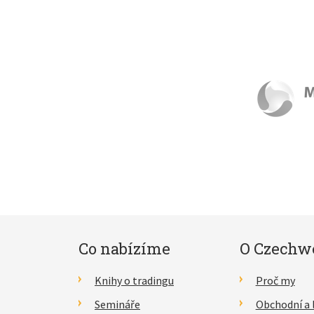
Co nabízíme
O Czechw
Knihy o tradingu
Proč my
Semináře
Obchodní a 