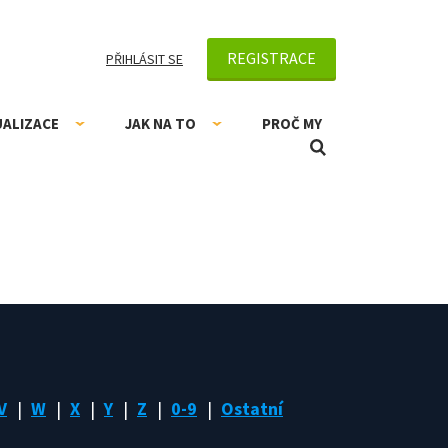
REGISTRACE
PŘIHLÁSIT SE
UALIZACE
JAK NA TO
PROČ MY
V
W
X
Y
Z
0-9
Ostatní