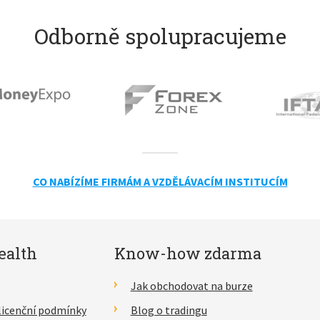
Odborně spolupracujeme
CO NABÍZÍME FIRMÁM A VZDĚLÁVACÍM INSTITUCÍM
ealth
Know-how zdarma
Jak obchodovat na burze
licenční podmínky
Blog o tradingu