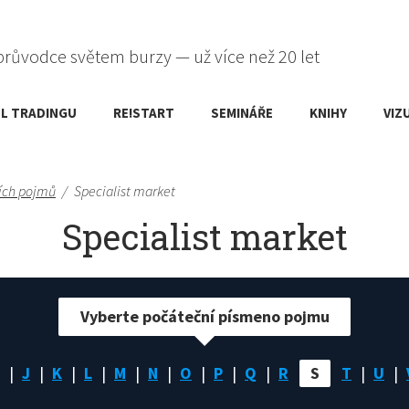
průvodce světem burzy — už více než 20 let
L TRADINGU
RE!START
SEMINÁŘE
KNIHY
VIZ
ích pojmů
/
Specialist market
Specialist market
Vyberte počáteční písmeno pojmu
J
K
L
M
N
O
P
Q
R
S
T
U