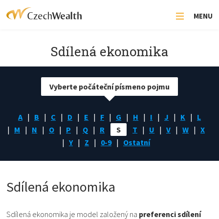
MENU
Sdílená ekonomika
Vyberte počáteční písmeno pojmu
A
B
C
D
E
F
G
H
I
J
K
L
M
N
O
P
Q
R
S
T
U
V
W
X
Y
Z
0-9
Ostatní
Sdílená ekonomika
Sdílená ekonomika je model založený na
preferenci sdílení