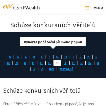
MENU
Schůze konkursních věřitelů
Vyberte počáteční písmeno pojmu
A
B
C
D
E
F
G
H
I
J
K
L
M
N
O
P
Q
R
S
T
U
V
W
X
Y
Z
0-9
Ostatní
Schůze konkursních věřitelů
Shromáždění věřitelů svolané soudem v případě, že je toho