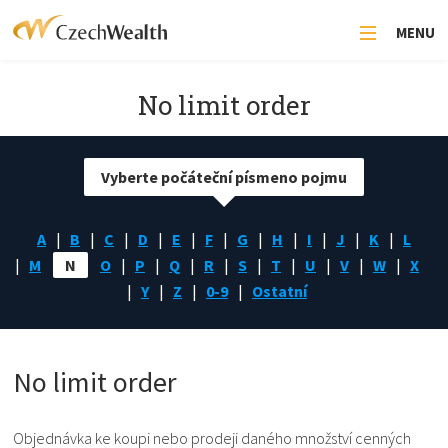
MENU
No limit order
Vyberte počáteční písmeno pojmu
A
B
C
D
E
F
G
H
I
J
K
L
M
N
O
P
Q
R
S
T
U
V
W
X
Y
Z
0-9
Ostatní
No limit order
Objednávka ke koupi nebo prodeji daného množství cenných