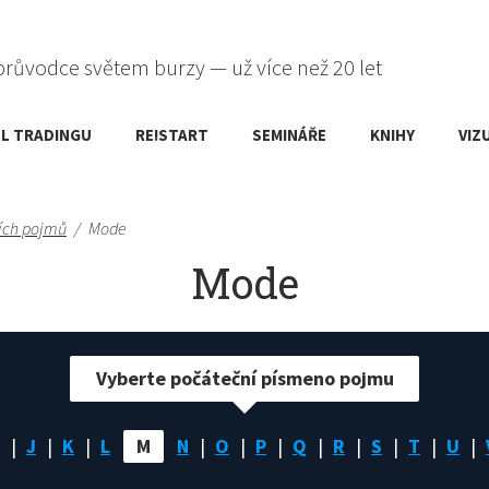
průvodce světem burzy — už více než 20 let
L TRADINGU
RE!START
SEMINÁŘE
KNIHY
VIZ
ích pojmů
/
Mode
Mode
Vyberte počáteční písmeno pojmu
J
K
L
M
N
O
P
Q
R
S
T
U