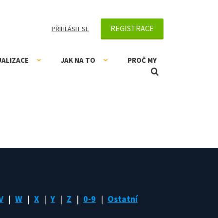
REGISTRACE
PŘIHLÁSIT SE
UALIZACE
JAK NA TO
PROČ MY
V
W
X
Y
Z
0-9
Ostatní