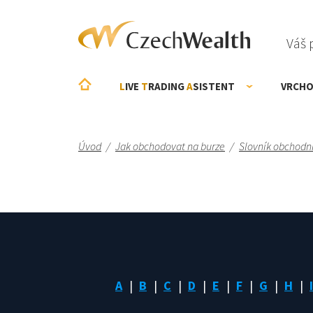
Váš 
L
IVE
T
RADING
A
SISTENT
VRCHO
Úvod
/
Jak obchodovat na burze
/
Slovník obchodn
A
B
C
D
E
F
G
H
I