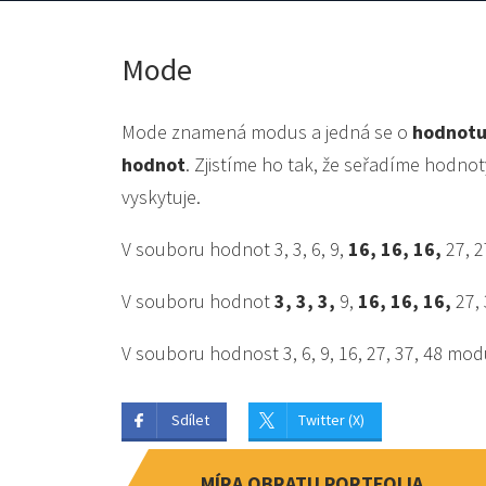
Mode
Mode znamená modus a jedná se o
hodnotu
hodnot
. Zjistíme ho tak, že seřadíme hodnot
vyskytuje.
V souboru hodnot 3, 3, 6, 9,
16, 16, 16,
27, 2
V souboru hodnot
3, 3, 3,
9,
16, 16, 16,
27, 
V souboru hodnost 3, 6, 9, 16, 27, 37, 48 mod
Sdílet
Twitter (X)
MÍRA OBRATU PORTFOLIA