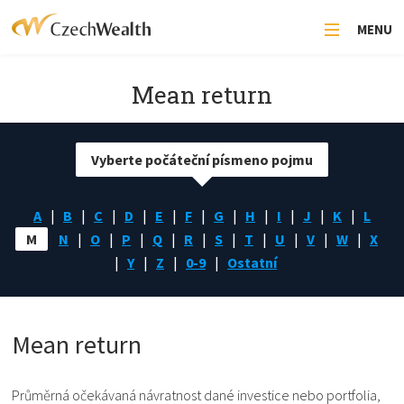
MENU
Mean return
Vyberte počáteční písmeno pojmu
A
B
C
D
E
F
G
H
I
J
K
L
M
N
O
P
Q
R
S
T
U
V
W
X
Y
Z
0-9
Ostatní
Mean return
Průměrná očekávaná návratnost dané investice nebo portfolia,