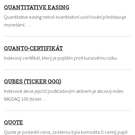
QUANTITATIVE EASING
Quantitative easing neboli kvantitativní uvolňování představuje
monetární…
QUANTO-CERTIFIKÁT
Indexový certifikát, který je pojištěn proti kursovému riziku.
QUBES (TICKER QQQ)
Indexové akcie jejichž podkladovým aktivem je akciový index
NASDAQ 100 (ticker…
QUOTE
Quote je poslední cena, za kterou byla komodita či cenný papír