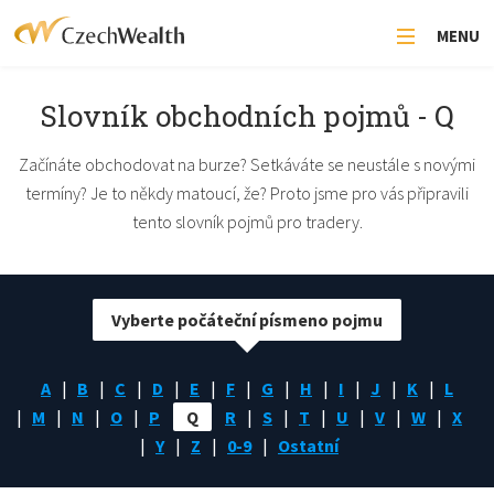
MENU
Slovník obchodních pojmů - Q
Začínáte obchodovat na burze? Setkáváte se neustále s novými
termíny? Je to někdy matoucí, že? Proto jsme pro vás připravili
tento slovník pojmů pro tradery.
Vyberte počáteční písmeno pojmu
A
B
C
D
E
F
G
H
I
J
K
L
M
N
O
P
Q
R
S
T
U
V
W
X
Y
Z
0-9
Ostatní