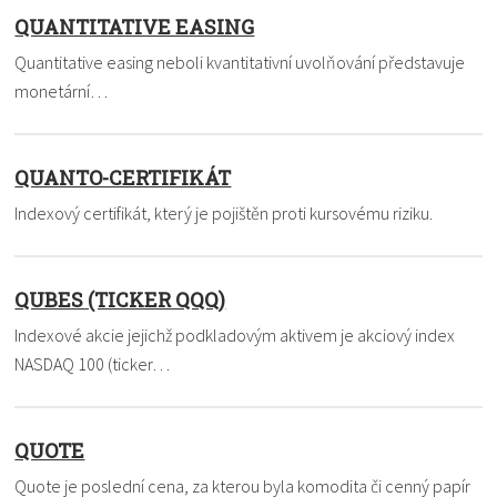
QUANTITATIVE EASING
Quantitative easing neboli kvantitativní uvolňování představuje
monetární…
QUANTO-CERTIFIKÁT
Indexový certifikát, který je pojištěn proti kursovému riziku.
QUBES (TICKER QQQ)
Indexové akcie jejichž podkladovým aktivem je akciový index
NASDAQ 100 (ticker…
QUOTE
Quote je poslední cena, za kterou byla komodita či cenný papír