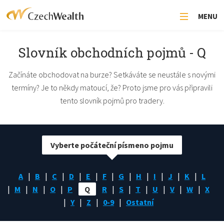
MENU
Slovník obchodních pojmů - Q
Začínáte obchodovat na burze? Setkáváte se neustále s novými
termíny? Je to někdy matoucí, že? Proto jsme pro vás připravili
tento slovník pojmů pro tradery.
Vyberte počáteční písmeno pojmu
A
B
C
D
E
F
G
H
I
J
K
L
M
N
O
P
Q
R
S
T
U
V
W
X
Y
Z
0-9
Ostatní