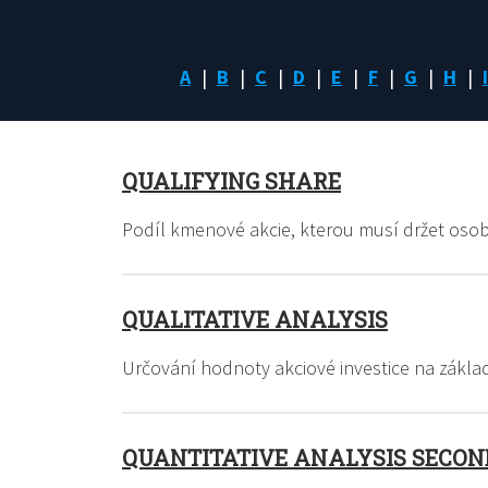
A
B
C
D
E
F
G
H
I
QUALIFYING SHARE
Podíl kmenové akcie, kterou musí držet osob
QUALITATIVE ANALYSIS
Určování hodnoty akciové investice na zákla
QUANTITATIVE ANALYSIS SECON