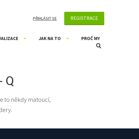
REGISTRACE
PŘIHLÁSIT SE
UALIZACE
JAK NA TO
PROČ MY
- Q
e to někdy matoucí,
dery.