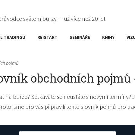
průvodce světem burzy — už více než 20 let
L TRADINGU
RE!START
SEMINÁŘE
KNIHY
VIZ
ích pojmů
ovník obchodních pojmů 
t na burze? Setkáváte se neustále s novými termíny? J
Proto jsme pro vás připravili tento slovník pojmů pro tra