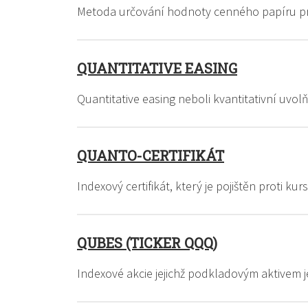
Metoda určování hodnoty cenného papíru p
QUANTITATIVE EASING
Quantitative easing neboli kvantitativní uv
QUANTO-CERTIFIKÁT
Indexový certifikát, který je pojištěn proti kur
QUBES (TICKER QQQ)
Indexové akcie jejichž podkladovým aktivem 