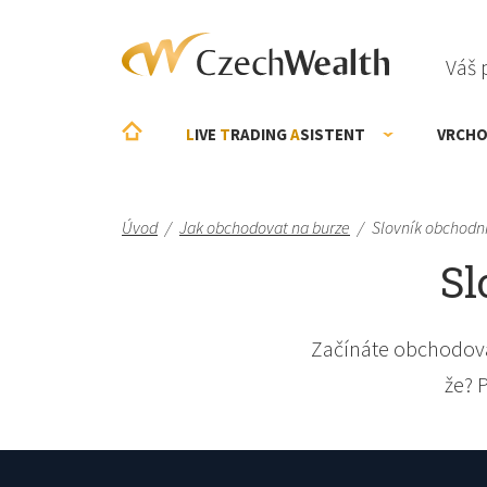
Váš 
L
IVE
T
RADING
A
SISTENT
VRCHO
Úvod
/
Jak obchodovat na burze
/
Slovník obchodn
Sl
Začínáte obchodova
že? 