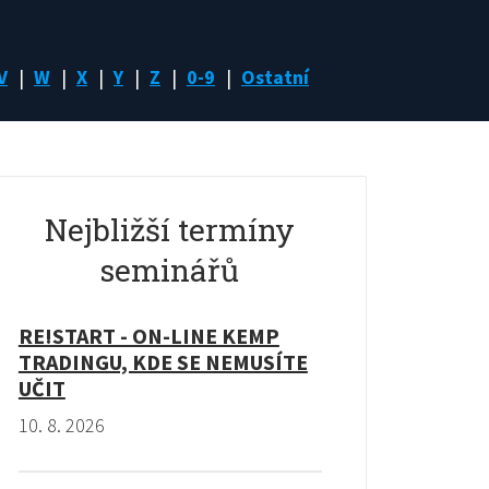
V
W
X
Y
Z
0-9
Ostatní
Nejbližší termíny
seminářů
RE!START - ON-LINE KEMP
TRADINGU, KDE SE NEMUSÍTE
UČIT
10. 8. 2026