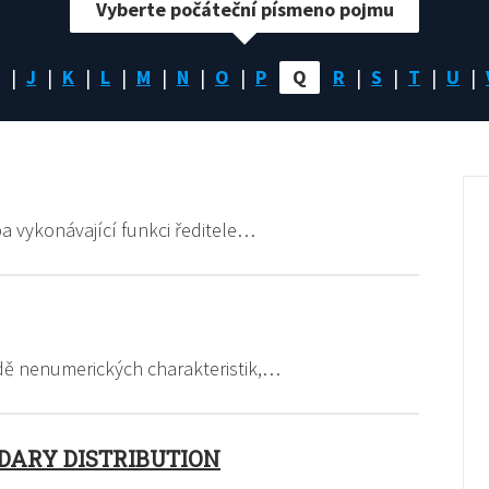
Vyberte počáteční písmeno pojmu
J
K
L
M
N
O
P
Q
R
S
T
U
a vykonávající funkci ředitele…
dě nenumerických charakteristik,…
DARY DISTRIBUTION