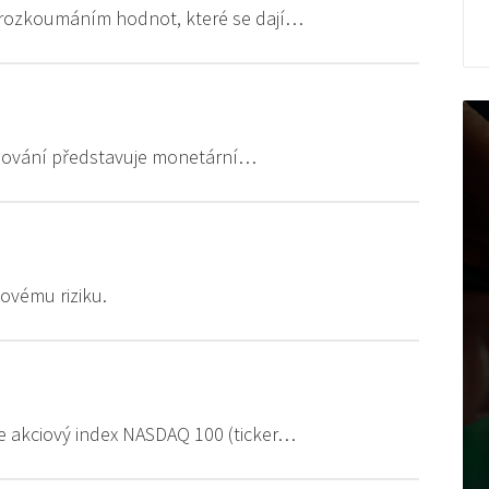
rozkoumáním hodnot, které se dají…
olňování představuje monetární…
sovému riziku.
je akciový index NASDAQ 100 (ticker…