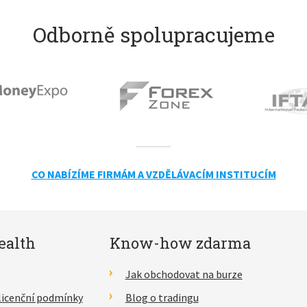
Odborně spolupracujeme
CO NABÍZÍME FIRMÁM A VZDĚLÁVACÍM INSTITUCÍM
ealth
Know-how zdarma
Jak obchodovat na burze
licenční podmínky
Blog o tradingu