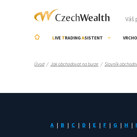
Váš 
L
IVE
T
RADING
A
SISTENT
VRCHO
Úvod
/
Jak obchodovat na burze
/
Slovník obchodn
A
B
C
D
E
F
G
H
I