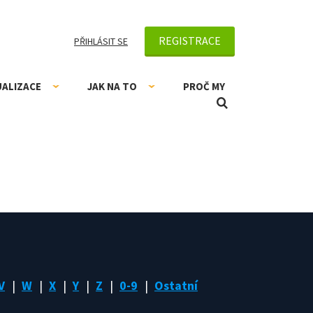
REGISTRACE
PŘIHLÁSIT SE
UALIZACE
JAK NA TO
PROČ MY
V
W
X
Y
Z
0-9
Ostatní