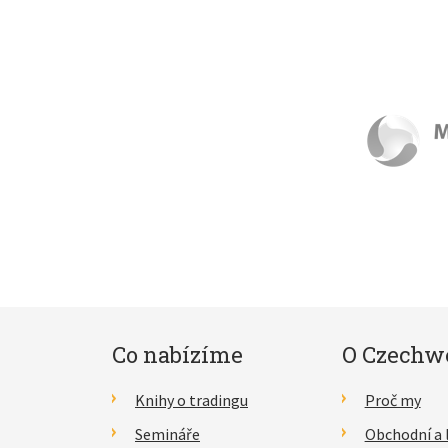
Co nabízíme
O Czechw
Knihy o tradingu
Proč my
Semináře
Obchodní a 