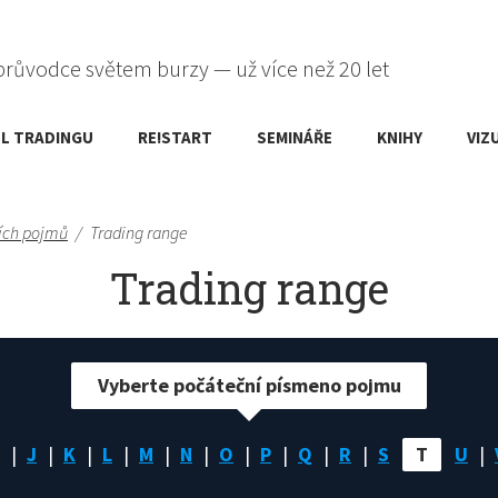
průvodce světem burzy — už více než 20 let
L TRADINGU
RE!START
SEMINÁŘE
KNIHY
VIZ
ích pojmů
/
Trading range
Trading range
Vyberte počáteční písmeno pojmu
J
K
L
M
N
O
P
Q
R
S
T
U