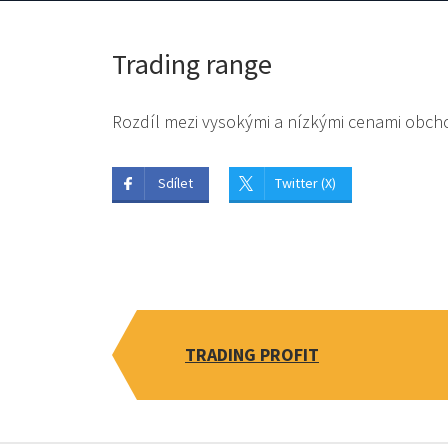
Trading range
Rozdíl mezi vysokými a nízkými cenami ob
Sdílet
Twitter (X)
TRADING PROFIT