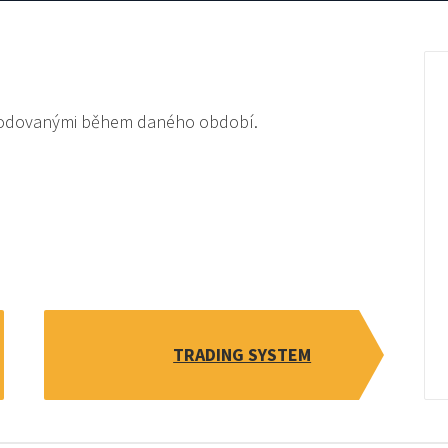
chodovanými během daného období.
TRADING SYSTEM