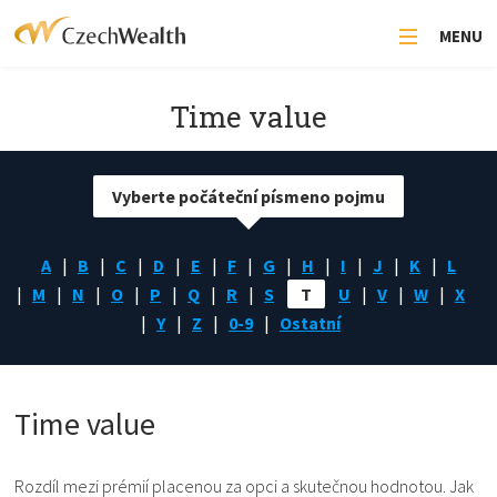
MENU
Time value
Vyberte počáteční písmeno pojmu
A
B
C
D
E
F
G
H
I
J
K
L
M
N
O
P
Q
R
S
T
U
V
W
X
Y
Z
0-9
Ostatní
Time value
Rozdíl mezi prémií placenou za opci a skutečnou hodnotou. Jak