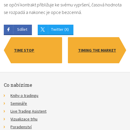
se opční kontrakt přibližuje ke svému vypršení, časová hodnota
se rozpadá a nakonec je opce bezcenná.
Sdílet
Twitter (X)
TIME STOP
TIMING THE MARKET
Co nabízíme
Knihy o tradingu
Semináře
Live Trading Asistent
Vizualizace trhu
Poradenství