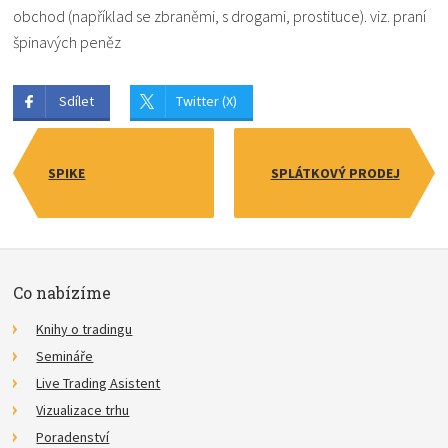
obchod (například se zbraněmi, s drogami, prostituce). viz. praní
špinavých peněz
Sdílet
Twitter (X)
SPIKE
SPLÁTKOVÝ PRODEJ
Co nabízíme
Knihy o tradingu
Semináře
Live Trading Asistent
Vizualizace trhu
Poradenství