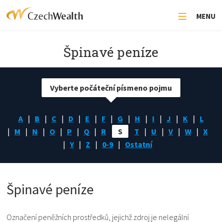
MENU
Špinavé peníze
Vyberte počáteční písmeno pojmu
A
B
C
D
E
F
G
H
I
J
K
L
M
N
O
P
Q
R
S
T
U
V
W
X
Y
Z
0-9
Ostatní
Špinavé peníze
Označení peněžních prostředků, jejichž zdroj je nelegální