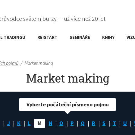
průvodce světem burzy — už více než 20 let
L TRADINGU
RE!START
SEMINÁŘE
KNIHY
VIZ
ích pojmů
/
Market making
Market making
Vyberte počáteční písmeno pojmu
J
K
L
M
N
O
P
Q
R
S
T
U