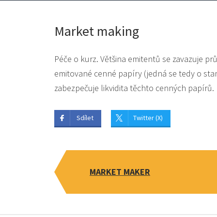
Market making
Péče o kurz. Většina emitentů se zavazuje p
emitované cenné papíry (jedná se tedy o sta
zabezpečuje likvidita těchto cenných papírů.
Sdílet
Twitter (X)
MARKET MAKER