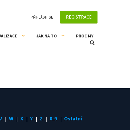
REGISTRACE
PŘIHLÁSIT SE
UALIZACE
JAK NA TO
PROČ MY
V
W
X
Y
Z
0-9
Ostatní