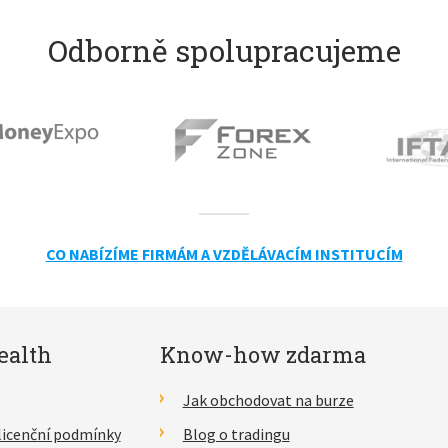
Odborně spolupracujeme
CO NABÍZÍME FIRMÁM A VZDĚLÁVACÍM INSTITUCÍM
ealth
Know-how zdarma
Jak obchodovat na burze
licenční podmínky
Blog o tradingu