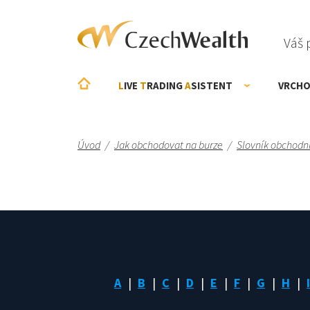
Váš 
L
IVE
T
RADING
A
SISTENT
VRCHO
Úvod
/
Jak obchodovat na burze
/
Slovník obchodn
A
B
C
D
E
F
G
H
I