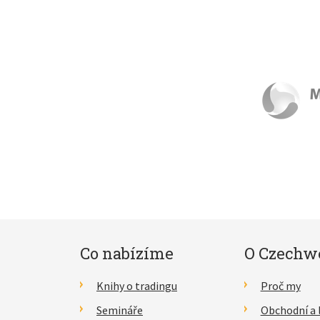
Co nabízíme
O Czechw
Knihy o tradingu
Proč my
Semináře
Obchodní a 