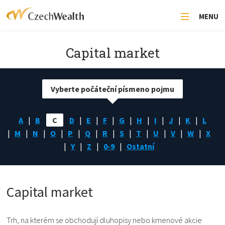
MENU
Capital market
Vyberte počáteční písmeno pojmu
A
B
C
D
E
F
G
H
I
J
K
L
M
N
O
P
Q
R
S
T
U
V
W
X
Y
Z
0-9
Ostatní
Capital market
Trh, na kterém se obchodují dluhopisy nebo kmenové akcie