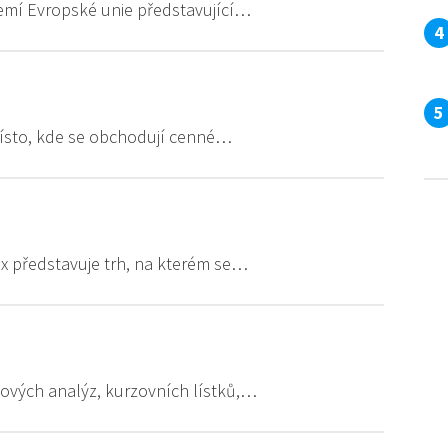
 zemí Evropské unie představující…
 místo, kde se obchodují cenné…
x představuje trh, na kterém se…
exových analýz, kurzovních lístků,…