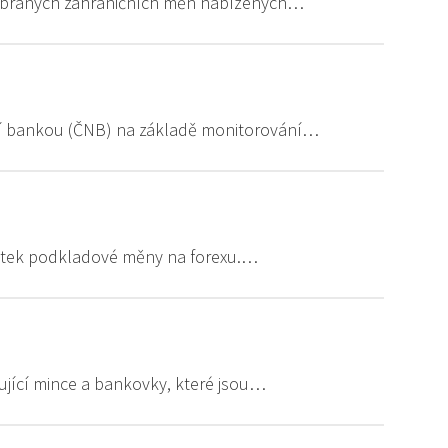
vybraných zahraničních měn nabízených…
í bankou (ČNB) na základě monitorování…
notek podkladové měny na forexu.…
ující mince a bankovky, které jsou…