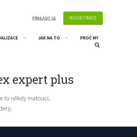
REGISTRACE
PŘIHLÁSIT SE
UALIZACE
JAK NA TO
PROČ MY
ex expert plus
e to někdy matoucí,
dery.