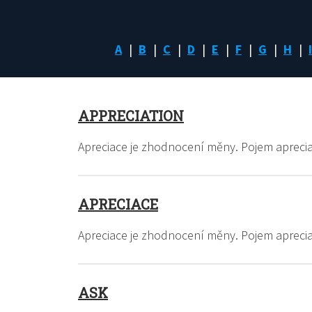
A
B
C
D
E
F
G
H
I
APPRECIATION
Apreciace je zhodnocení měny. Pojem apreci
APRECIACE
Apreciace je zhodnocení měny. Pojem apreci
ASK