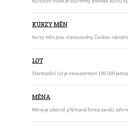
Kurzovní lístek je souhrnný přehled kurzů 
KURZY MĚN
Kurzy měn jsou stanovovány Českou národn
LOT
Standardní lot je ekvivalentem 100 000 jed
MĚNA
Měna je obecně přijímaná forma peněz zahrn