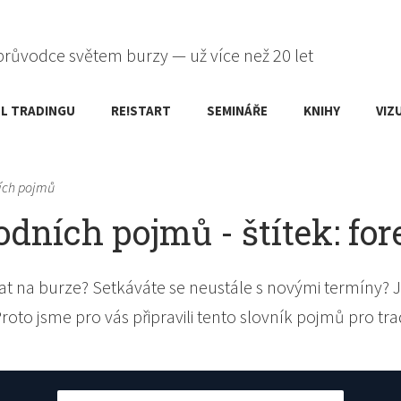
průvodce světem burzy — už více než 20 let
L TRADINGU
RE!START
SEMINÁŘE
KNIHY
VIZ
ích pojmů
dních pojmů - štítek: for
t na burze? Setkáváte se neustále s novými termíny? J
Proto jsme pro vás připravili tento slovník pojmů pro tra