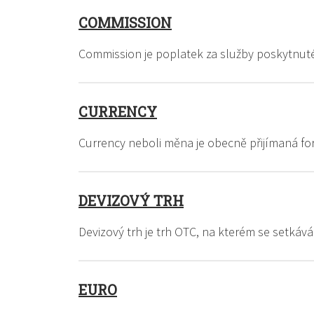
COMMISSION
Commission je poplatek za služby poskytnu
CURRENCY
Currency neboli měna je obecně přijímaná f
DEVIZOVÝ TRH
Devizový trh je trh OTC, na kterém se setká
EURO