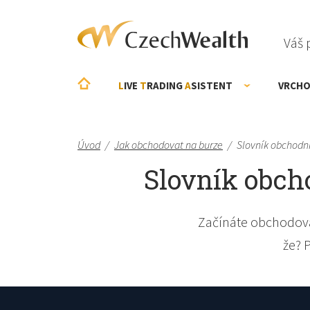
Váš 
L
IVE
T
RADING
A
SISTENT
VRCHO
Úvod
/
Jak obchodovat na burze
/
Slovník obchodn
Slovník obcho
Začínáte obchodova
že? 