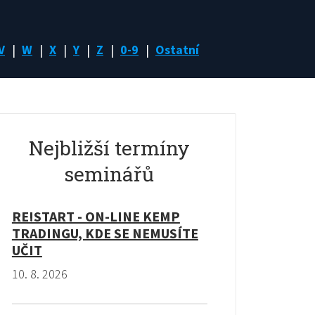
V
W
X
Y
Z
0-9
Ostatní
Nejbližší termíny
seminářů
RE!START - ON-LINE KEMP
TRADINGU, KDE SE NEMUSÍTE
UČIT
10. 8. 2026