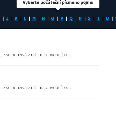
Vyberte počáteční písmeno pojmu
J
K
L
M
N
O
P
Q
R
S
T
U
ace se používá v režimu plovoucího…
ace se používá v režimu plovoucího…