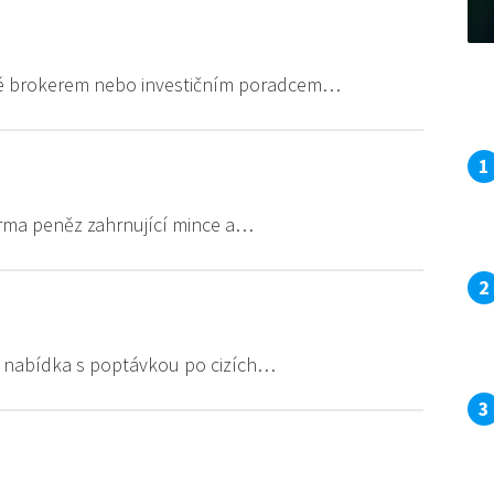
té brokerem nebo investičním poradcem…
orma peněz zahrnující mince a…
vá nabídka s poptávkou po cizích…