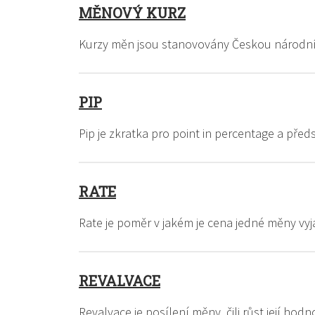
MĚNOVÝ KURZ
Kurzy měn jsou stanovovány Českou národn
PIP
Pip je zkratka pro point in percentage a př
RATE
Rate je poměr v jakém je cena jedné měny vyj
REVALVACE
Revalvace je posílení měny, čili růst její ho