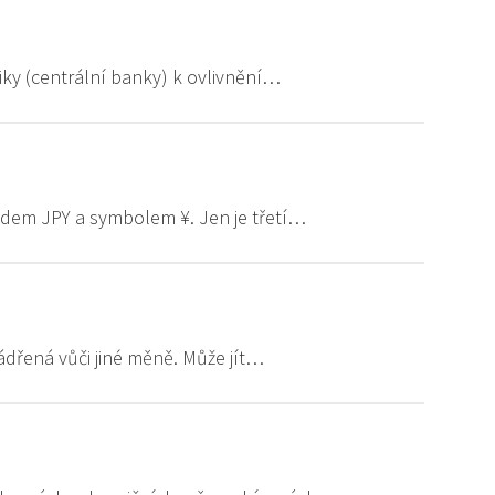
iky (centrální banky) k ovlivnění…
ódem JPY a symbolem ¥. Jen je třetí…
ádřená vůči jiné měně. Může jít…