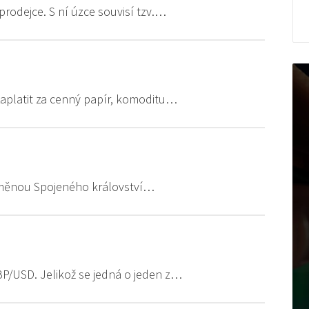
prodejce. S ní úzce souvisí tzv.…
 zaplatit za cenný papír, komoditu…
lní měnou Spojeného království…
P/USD. Jelikož se jedná o jeden z…