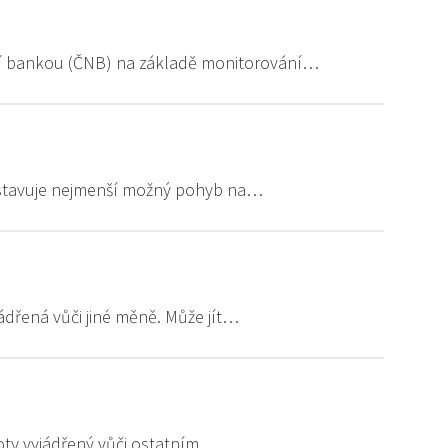
í bankou (ČNB) na základě monitorování…
edstavuje nejmenší možný pohyb na…
ádřená vůči jiné měně. Může jít…
dnoty vyjádřený vůči ostatním…