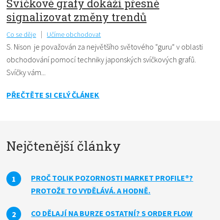
Svíčkové grafy dokáží přesně
signalizovat změny trendů
Co se děje
Učíme obchodovat
S. Nison je považován za největšího světového “guru“ v oblasti
obchodování pomocí techniky japonských svíčkových grafů.
Svíčky vám...
PŘEČTĚTE SI CELÝ ČLÁNEK
Nejčtenější články
PROČ TOLIK POZORNOSTI MARKET PROFILE®?
PROTOŽE TO VYDĚLÁVÁ. A HODNĚ.
CO DĚLAJÍ NA BURZE OSTATNÍ? S ORDER FLOW