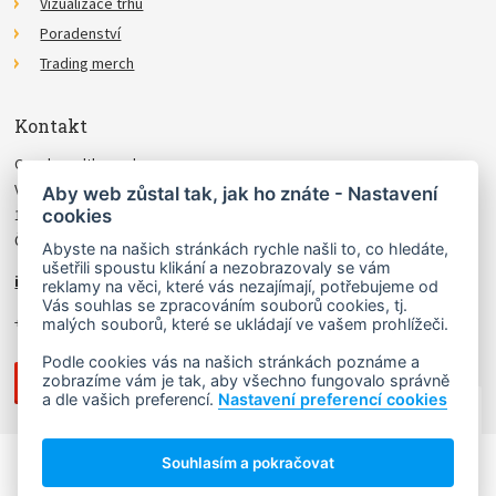
Vizualizace trhu
Poradenství
Trading merch
Kontakt
Czechwealth, spol. s r.o.
Višňová 4
Aby web zůstal tak, jak ho znáte - Nastavení
cookies
140 00 Praha 4
Česká Republika
Abyste na našich stránkách rychle našli to, co hledáte,
ušetřili spoustu klikání a nezobrazovaly se vám
info@czechwealth.cz
reklamy na věci, které vás nezajímají, potřebujeme od
Vás souhlas se zpracováním souborů cookies, tj.
+420 226 804 571 (9–12 hod.)
malých souborů, které se ukládají ve vašem prohlížeči.
Podle cookies vás na našich stránkách poznáme a
zobrazíme vám je tak, aby všechno fungovalo správně
a dle vašich preferencí.
Nastavení preferencí cookies
NAHORU ↑
Souhlasím a pokračovat
Copyright © 2006 - 2026 Ludvík Turek.
Návrh webu
Lady Virtual
, stránky vyrobil
Matosoft
.