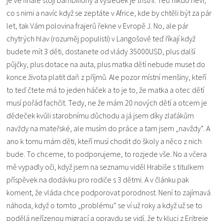
co s nimi a navíc když se zeptáte v Africe, kde by chtěli být za pár
let, tak Vám polovina frajerů řekne v Evropě J. No, ale pár
chytrých hlav (rozuměj populisti) v Langošově teď říkají když
budete mít 3 děti, dostanete od vlády 35000USD, plus další
půjčky, plus dotace na auta, plus matka dětí nebude muset do
konce života platit daň z příjmů. Ale pozor místní menšiny, kteří
to teď čtete má to jeden háček a to je to, že matka a otec dětí
musí pořád fachčit. Tedy, ne že mám 20 nových dětí a otcem je
dědeček kvůli starobnímu důchodu a já jsem díky zlaťákům
navždy na mateřské, ale musím do práce a tam jsem „navždy“. A
ano k tomu mám děti, kteří musí chodit do školy a něco z nich
bude. To chceme, to podporujeme, to rozjede vše. No a včera
mě vypadly oči, když jsem na seznamu viděl Hrabiše s titulkem
příspěvek na dodávku pro rodiče s 3 dětmi. A v článku pak
koment, že vláda chce podporovat porodnost. Není to zajímavá
náhoda, když o tomto „problému“ se ví už roky a když už se to
podělá neřízenou migrací a opravdu se vidí, že ty kluci z Eritreje