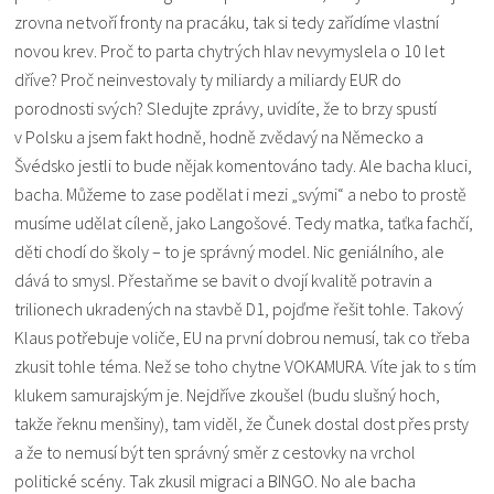
zrovna netvoří fronty na pracáku, tak si tedy zařídíme vlastní
novou krev. Proč to parta chytrých hlav nevymyslela o 10 let
dříve? Proč neinvestovaly ty miliardy a miliardy EUR do
porodnosti svých? Sledujte zprávy, uvidíte, že to brzy spustí
v Polsku a jsem fakt hodně, hodně zvědavý na Německo a
Švédsko jestli to bude nějak komentováno tady. Ale bacha kluci,
bacha. Můžeme to zase podělat i mezi „svými“ a nebo to prostě
musíme udělat cíleně, jako Langošové. Tedy matka, taťka fachčí,
děti chodí do školy – to je správný model. Nic geniálního, ale
dává to smysl. Přestaňme se bavit o dvojí kvalitě potravin a
trilionech ukradených na stavbě D1, pojďme řešit tohle. Takový
Klaus potřebuje voliče, EU na první dobrou nemusí, tak co třeba
zkusit tohle téma. Než se toho chytne VOKAMURA. Víte jak to s tím
klukem samurajským je. Nejdříve zkoušel (budu slušný hoch,
takže řeknu menšiny), tam viděl, že Čunek dostal dost přes prsty
a že to nemusí být ten správný směr z cestovky na vrchol
politické scény. Tak zkusil migraci a BINGO. No ale bacha