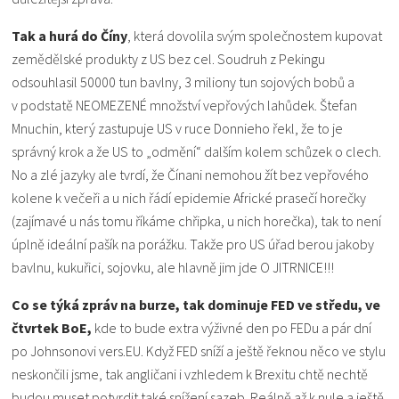
Tak a hurá do Číny
, která dovolila svým společnostem kupovat
zemědělské produkty z US bez cel. Soudruh z Pekingu
odsouhlasil 50000 tun bavlny, 3 miliony tun sojových bobů a
v podstatě NEOMEZENÉ množství vepřových lahůdek. Štefan
Mnuchin, který zastupuje US v ruce Donnieho řekl, že to je
správný krok a že US to „odmění“ dalším kolem schůzek o clech.
No a zlé jazyky ale tvrdí, že Čínani nemohou žít bez vepřového
kolene k večeři a u nich řádí epidemie Africké prasečí horečky
(zajímavé u nás tomu říkáme chřipka, u nich horečka), tak to není
úplně ideální pašík na porážku. Takže pro US úřad berou jakoby
bavlnu, kukuřici, sojovku, ale hlavně jim jde O JITRNICE!!!
Co se týká zpráv na burze, tak dominuje FED ve středu, ve
čtvrtek BoE,
kde to bude extra výživné den po FEDu a pár dní
po Johnsonovi vers.EU. Když FED sníží a ještě řeknou něco ve stylu
neskončili jsme, tak angličani i vzhledem k Brexitu chtě nechtě
budou muset potvrdit také snížení sazeb. Reálně až k nule a ještě