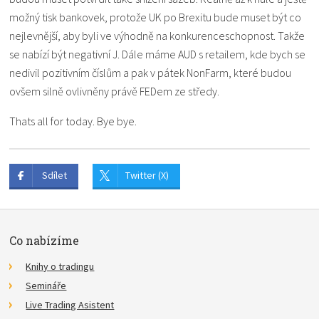
možný tisk bankovek, protože UK po Brexitu bude muset být co
nejlevnější, aby byli ve výhodně na konkurenceschopnost. Takže
se nabízí být negativní J. Dále máme AUD s retailem, kde bych se
nedivil pozitivním číslům a pak v pátek NonFarm, které budou
ovšem silně ovlivněny právě FEDem ze středy.
Thats all for today. Bye bye.
Sdílet
Twitter (X)
Co nabízíme
Knihy o tradingu
Semináře
Live Trading Asistent