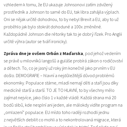
vzhledem k tomu, že EU ukazuje Johnsonovi zatím zdvižený
prostředník a Johnson to samé do EU, tak libra zahájila výplach.
Oni se nějak určitě dohodnou, to by nebyl Brexit a EU, aby to už
proběhlo jak bylo stokrát dohoduné a 100x změněné.
Každopádně Johnson dle rétoriky tak to je dobrý řízek. Pro Anglii
určitě výhra (autor se tváří ironicky).
Zpráva dne je ovšem Orbán z Maďarska
, pod jehož vedením
se právě u milovníků langošů a guláše probírá zákon o rodičovství
a dětech. To, co je jasný už roky jim konečně jako prvním v EU
došlo. DEMOGRAFIE – hlavní a nejdůležitější důvod problémů
ekonomiky. Populace stárne, mladí nemají děti a staří jsou díky
medicíně starší a starší. TO JE TO HLAVNÍ, to by všechny mělo
zajímat nejvíce, jako číslo 1 v každé vládě. Každá strana má 20
bodů slibů, kde nesplní ani jeden, ale málokdy vidíte program na
„omlazení“ populace. EU místo toho raději rozhodli jednu
z největších debilit co mohli a to nekontrolovaná migrace, která
je ve finále stojí bambiliony a výsledek je tristní. Teď nikdo neví,