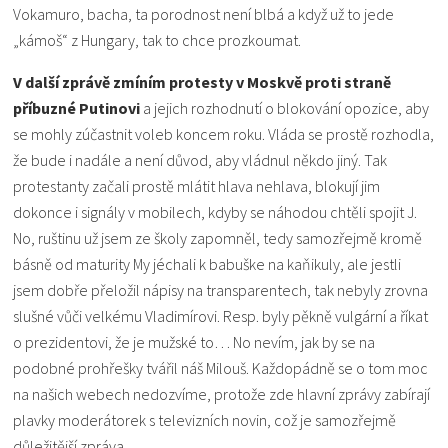
Vokamuro, bacha, ta porodnost není blbá a když už to jede
„kámoš“ z Hungary, tak to chce prozkoumat.
V další zprávě zmíním protesty v Moskvě proti straně
příbuzné Putinovi
a jejich rozhodnutí o blokování opozice, aby
se mohly zúčastnit voleb koncem roku. Vláda se prostě rozhodla,
že bude i nadále a není důvod, aby vládnul někdo jiný. Tak
protestanty začali prostě mlátit hlava nehlava, blokují jim
dokonce i signály v mobilech, kdyby se náhodou chtěli spojit J.
No, ruštinu už jsem ze školy zapomněl, tedy samozřejmě kromě
básně od maturity My jéchali k babuške na kaňikuly, ale jestli
jsem dobře přeložil nápisy na transparentech, tak nebyly zrovna
slušné vůči velkému Vladimírovi. Resp. byly pěkně vulgární a říkat
o prezidentovi, že je mužské to… No nevím, jak by se na
podobné prohřešky tvářil náš Milouš. Každopádně se o tom moc
na našich webech nedozvíme, protože zde hlavní zprávy zabírají
plavky moderátorek s televizních novin, což je samozřejmě
důležitější zpráva.