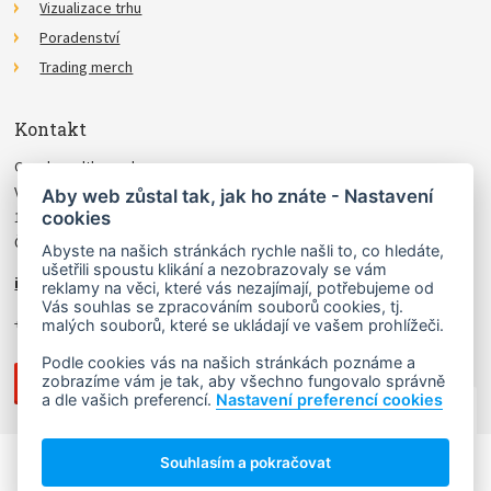
Vizualizace trhu
Poradenství
Trading merch
Kontakt
Czechwealth, spol. s r.o.
Višňová 4
Aby web zůstal tak, jak ho znáte - Nastavení
cookies
140 00 Praha 4
Česká Republika
Abyste na našich stránkách rychle našli to, co hledáte,
ušetřili spoustu klikání a nezobrazovaly se vám
info@czechwealth.cz
reklamy na věci, které vás nezajímají, potřebujeme od
Vás souhlas se zpracováním souborů cookies, tj.
+420 226 804 571 (9–12 hod.)
malých souborů, které se ukládají ve vašem prohlížeči.
Podle cookies vás na našich stránkách poznáme a
zobrazíme vám je tak, aby všechno fungovalo správně
a dle vašich preferencí.
Nastavení preferencí cookies
NAHORU ↑
Souhlasím a pokračovat
Copyright © 2006 - 2026 Ludvík Turek.