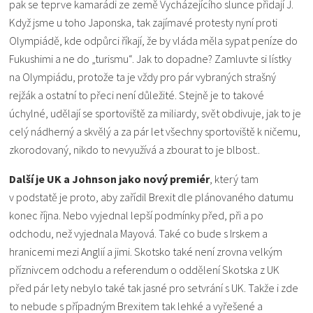
pak se teprve kamarádi ze země Vycházejícího slunce přidají J.
Když jsme u toho Japonska, tak zajímavé protesty nyní proti
Olympiádě, kde odpůrci říkají, že by vláda měla sypat peníze do
Fukushimi a ne do „turismu“. Jak to dopadne? Zamluvte si lístky
na Olympiádu, protože ta je vždy pro pár vybraných strašný
rejžák a ostatní to přeci není důležité. Stejně je to takové
úchylné, udělají se sportoviště za miliardy, svět obdivuje, jak to je
celý nádherný a skvělý a za pár let všechny sportoviště k ničemu,
zkorodovaný, nikdo to nevyužívá a zbourat to je blbost..
Další je UK a Johnson jako nový premiér
, který tam
v podstatě je proto, aby zařídil Brexit dle plánovaného datumu
konec října. Nebo vyjednal lepší podmínky před, při a po
odchodu, než vyjednala Mayová. Také co bude s Irskem a
hranicemi mezi Anglií a jimi. Skotsko také není zrovna velkým
příznivcem odchodu a referendum o oddělení Skotska z UK
před pár lety nebylo také tak jasné pro setvrání s UK. Takže i zde
to nebude s případným Brexitem tak lehké a vyřešené a