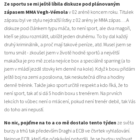
Ze sportu se mi ještě líbila diskuze pod plánovaným
zápasem MMA Vegh-Vémola
v 02 aréně koncem roku. Titulek
zápasu byl ve stylu nejdražší lístky z 02 arény je MMA zápas….A
diskuze pod článkem typu máča, to není sport, ale dva magoři,
kteří se jdou rozmlátit, ublížit jeden druhému. To by dal každý
druhý kriminálník, a proč mají takové peníze, atd. Musel jsem se
tomu smát - zkoušel jsem v životě hodně sportů a největší
makačka je pro mě zcela nejvíce box a speciálně sparring (a to
jsem v mládí jezdil stovky km denně na kole). Když k boxu přidám
ještě boj na zemi a posilovna, tak neskutečná dřina a hodiny
denně trénink. Takže jako sport určitě respekt a kdo říká, že to
není sport, tak ať si dá 5 hodin boxu s trenérem. Na prvních
lekcích to vůbec není o mlácení, pokud není trenér debil, tak Vás
do toho ani nepustí.
No nic, pojďme na to a co mě dostalo tento týden
ze světa
burzy a trhů tak především Draghi a ECB ve čtvrtek vyhlašování.
Nejprve ECB, kteří dle očekávání potvrdili, že se budou snižovat