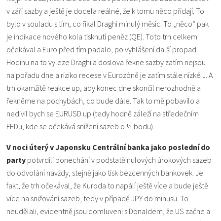
v září sazby a ještě je docela reálné, že k tomu něco přidají. To
bylo v souladu s tím, co říkal Draghi minulý měsíc. To „něco“ pak
je indikace nového kola tisknutí peněz (QE). Toto trh celkem
očekával a Euro před tím padalo, po vyhlášení další propad.
Hodinu na to vyleze Draghi a doslova řekne sazby zatím nejsou
na pořadu dne a riziko recese v Eurozóně je zatím stále nízké J. A
trh okamžitě reakce up, aby konec dne skončil nerozhodně a
řekněme na pochybách, co bude dále. Tak to mě pobavilo a
nedivil bych se EURUSD up (tedy hodně záleží na středečním
FEDu, kde se očekává snížení sazeb o ¼ bodu).
V noci úterý v Japonsku Centrální banka jako poslední do
party
potvrdili ponechání v podstatě nulových úrokových sazeb
do odvolání navždy, stejně jako tisk bezcenných bankovek. Je
fakt, že trh očekával, že Kuroda to napálí ještě více a bude ještě
více na snižování sazeb, tedy v případě JPY do minusu. To
neudělali, evidentně jsou domluveni s Donaldem, že US začne a