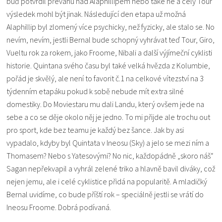
buď potvrdil převahu nad Alaphillipem nebo také ne a celý Tour
výsledek mohl být jinak. Následující den etapa už možná
Alaphillip byl zlomený více psychicky, než fyzicky, ale stalo se. No
nevím, nevím, jestli Bernal bude schopný vyhrávat teď Tour, Giro,
Vueltu rok za rokem, jako Froome, Nibali a další výjímeční cyklisti
historie. Quintana svého času byl také velká hvězda z Kolumbie,
pořád je skvělý, ale není to favorit č.1 na celkové vítezství na 3
týdenním etapáku pokud k sobě nebude mít extra silné
domestiky. Do Moviestaru mu dali Landu, který ovšem jede na
sebe a co se děje okolo něj je jedno. To mi přijde ale trochu out
pro sport, kde bez teamu je každý bez šance. Jak by asi
vypadalo, kdyby byl Quintata v Ineosu (Sky) a jelo se mezi ním a
Thomasem? Nebo s Yatesovými? No nic, každopádně „skoro náš“
Sagan nepřekvapil a vyhrál zelené triko a hlavně bavil diváky, což
nejen jemu, ale i celé cyklistice přidá na popularitě. A mladičký
Bernal uvidíme, co bude příští rok – speciálně jestli se vrátí do
Ineosu Froome. Dobrá podívaná.