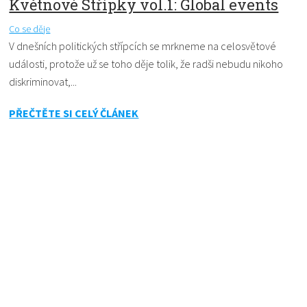
Květnové Střípky vol.1: Global events
Co se děje
V dnešních politických střípcích se mrkneme na celosvětové
události, protože už se toho děje tolik, že radši nebudu nikoho
diskriminovat,...
PŘEČTĚTE SI CELÝ ČLÁNEK