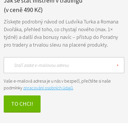
Jak se stát mistrem v tradingu
(v ceně 490 Kč)
Získejte podrobný návod od Ludvíka Turka a Romana
Dvořáka, přehled toho, co chystají nového (max. 1×
týdně) a další dva bonusy navíc – přístup do Poradny
pro tradery a trvalou slevu na placené produkty.
Stačí zadat e-mailovou adresu
Vaše e-mailová adresa je u nás v bezpečí, přečtěte si naše
podmínky
zpracování osobních údajů
.