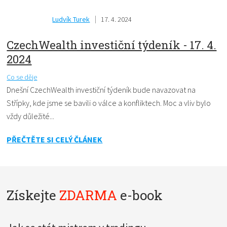
Ludvík Turek
17. 4. 2024
CzechWealth investiční týdeník - 17. 4.
2024
Co se děje
Dnešní CzechWealth investiční týdeník bude navazovat na
Střípky, kde jsme se bavili o válce a konfliktech. Moc a vliv bylo
vždy důležité...
PŘEČTĚTE SI CELÝ ČLÁNEK
Získejte
ZDARMA
e-book