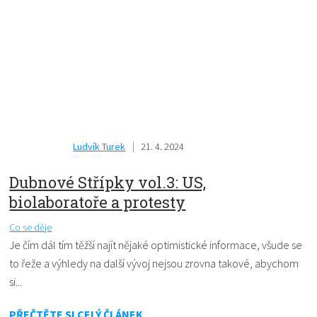
Ludvík Turek
21. 4. 2024
Dubnové Střípky vol.3: US,
biolaboratoře a protesty
Co se děje
Je čím dál tím těžší najít nějaké optimistické informace, všude se
to řeže a výhledy na další vývoj nejsou zrovna takové, abychom
si...
PŘEČTĚTE SI CELÝ ČLÁNEK