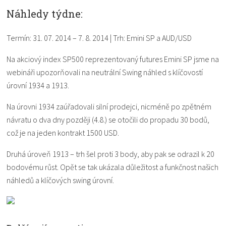
Náhledy týdne:
Termín: 31. 07. 2014 – 7. 8. 2014 | Trh: Emini SP a AUD/USD
Na akciový index SP500 reprezentovaný futures Emini SP jsme na
webináři upozorňovali na neutrální Swing náhled s klíčovostí
úrovní 1934 a 1913.
Na úrovni 1934 zaúřadovali silní prodejci, nicméně po zpětném
návratu o dva dny později (4.8.) se otočili do propadu 30 bodů,
což je na jeden kontrakt 1500 USD.
Druhá úroveň 1913 – trh šel proti 3 body, aby pak se odrazil k 20
bodovému růst. Opět se tak ukázala důležitost a funkčnost našich
náhledů a klíčových swing úrovní.