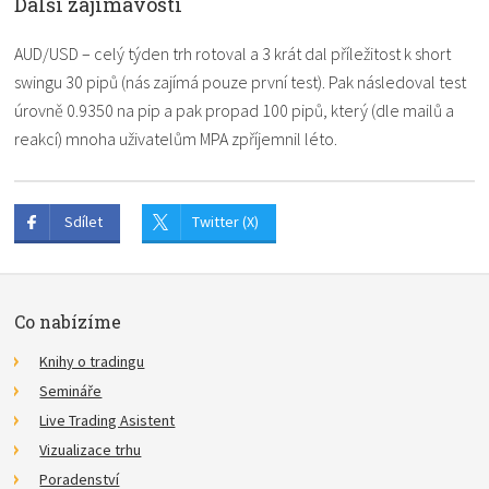
Další zajímavosti
AUD/USD – celý týden trh rotoval a 3 krát dal příležitost k short
swingu 30 pipů (nás zajímá pouze první test). Pak následoval test
úrovně 0.9350 na pip a pak propad 100 pipů, který (dle mailů a
reakcí) mnoha uživatelům MPA zpříjemnil léto.
Sdílet
Twitter (X)
Co nabízíme
Knihy o tradingu
Semináře
Live Trading Asistent
Vizualizace trhu
Poradenství