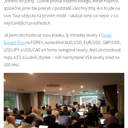
„třetího do party“. Ludvík přizval našeho kolegu, Aleše Kopřivu,
společně jsme tak pokryli v podstatě všechny trhy. A o to jde na
Live Tour vždycky na prvním místě – ukázat toho co nejvíc v co
nejrůznějších prostředích.
Já jsem obchodoval svou klasiku, tj. intraday levely z
Forex
Expert Plus
na FOREX, konkrétně AUD/USD, EUR/USD, GBP/USD,
USD/JPY a USD/CAD a k tomu swingové levely. Aleš obchodoval
ropu a ES a Ludvík zbytek - měl nachystané VSA levely snad na
100 trhů.