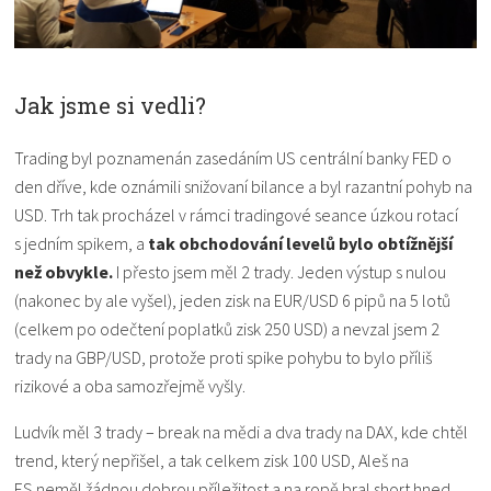
Jak jsme si vedli?
Trading byl poznamenán zasedáním US centrální banky FED o
den dříve, kde oznámili snižovaní bilance a byl razantní pohyb na
USD. Trh tak procházel v rámci tradingové seance úzkou rotací
s jedním spikem, a
tak obchodování levelů bylo obtížnější
než obvykle.
I přesto jsem měl 2 trady. Jeden výstup s nulou
(nakonec by ale vyšel), jeden zisk na EUR/USD 6 pipů na 5 lotů
(celkem po odečtení poplatků zisk 250 USD) a nevzal jsem 2
trady na GBP/USD, protože proti spike pohybu to bylo příliš
rizikové a oba samozřejmě vyšly.
Ludvík měl 3 trady – break na mědi a dva trady na DAX, kde chtěl
trend, který nepřišel, a tak celkem zisk 100 USD, Aleš na
ES neměl žádnou dobrou příležitost a na ropě bral short hned