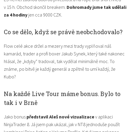
v 15 h. Obchod skončil breakem.
Dohromady jsme tak udělali
za 4 hodiny
jen cca 9000 CZK.
Co se dělo, když se právě neobchodovalo?
Flow celé akce držel a mezery mezi trady vyplňoval náš
kamarád, trader a profi boxer Jakub Synek, který také nakonec
hlásal, že „kdyby“ tradoval, tak vydělal minimálně moc. To
známe, po bitvě je každý generál a zpětně to umí každý, že
Kubo?
Na každé Live Tour máme bonus. Bylo to
tak i v Brně
Jako bonus
představil Aleš nové vizualizace
v aplikaci
NinjaTrader 8. Já jsem pak ukázal, jak v NT8 jednoduše použít