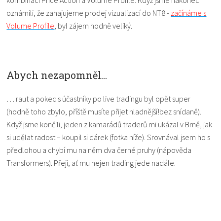
kombinaci Price Action a Volume Profile. Když jsme nakonec
oznámili, že zahajujeme prodej vizualizací do NT8 -
začínáme s
Volume Profile
, byl zájem hodně veliký.
Abych nezapomněl...
… raut a pokec s účastníky po live tradingu byl opět super
(hodně toho zbylo, příště musíte přijet hladnější!bez snídaně).
Když jsme končili, jeden z kamarádů traderů mi ukázal v Brně, jak
si udělat radost – koupil si dárek (fotka níže). Srovnával jsem ho s
předlohou a chybí mu na něm dva černé pruhy (nápověda
Transformers). Přeji, ať mu nejen trading jede nadále.