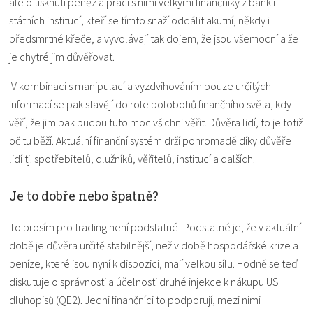
ale o tisknutí peněz a práci s nimi velkými finančníky z bank i
státních institucí, kteří se tímto snaží oddálit akutní, někdy i
předsmrtné křeče, a vyvolávají tak dojem, že jsou všemocní a že
je chytré jim důvěřovat.
V kombinaci s manipulací a vyzdvihováním pouze určitých
informací se pak stavějí do role polobohů finančního světa, kdy
věří, že jim pak budou tuto moc všichni věřit. Důvěra lidí, to je totiž
oč tu běží. Aktuální finanční systém drží pohromadě díky důvěře
lidí tj. spotřebitelů, dlužníků, věřitelů, institucí a dalších.
Je to dobře nebo špatně?
To prosím pro trading není podstatné! Podstatné je, že v aktuální
době je důvěra určitě stabilnější, než v době hospodářské krize a
peníze, které jsou nyní k dispozici, mají velkou sílu. Hodně se teď
diskutuje o správnosti a účelnosti druhé injekce k nákupu US
dluhopisů (QE2). Jedni finančníci to podporují, mezi nimi