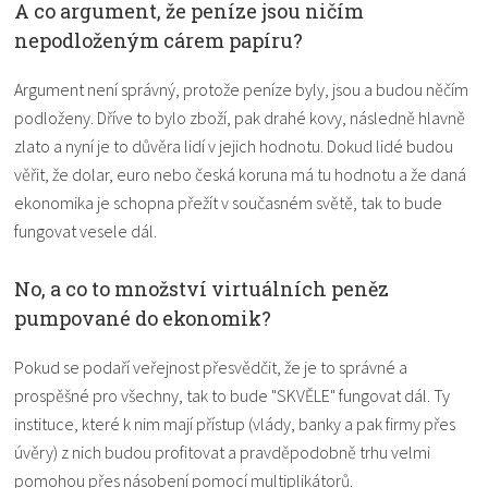
A co argument, že peníze jsou ničím
nepodloženým cárem papíru?
Argument není správný, protože peníze byly, jsou a budou něčím
podloženy. Dříve to bylo zboží, pak drahé kovy, následně hlavně
zlato a nyní je to důvěra lidí v jejich hodnotu. Dokud lidé budou
věřit, že dolar, euro nebo česká koruna má tu hodnotu a že daná
ekonomika je schopna přežít v současném světě, tak to bude
fungovat vesele dál.
No, a co to množství virtuálních peněz
pumpované do ekonomik?
Pokud se podaří veřejnost přesvědčit, že je to správné a
prospěšné pro všechny, tak to bude "SKVĚLE" fungovat dál. Ty
instituce, které k nim mají přístup (vlády, banky a pak firmy přes
úvěry) z nich budou profitovat a pravděpodobně trhu velmi
pomohou přes násobení pomocí multiplikátorů.