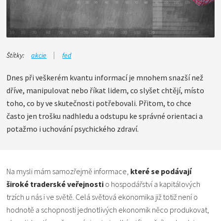
Štítky:
akcie
fed
Dnes při veškerém kvantu informací je mnohem snazší než
dříve, manipulovat nebo říkat lidem, co slyšet chtějí, místo
toho, co by ve skutečnosti potřebovali. Přitom, to chce
často jen trošku nadhledu a odstupu ke správné orientaci a
potažmo i uchování psychického zdraví.
Na mysli mám samozřejmě informace,
které se podávají
široké traderské veřejnosti
o hospodářství a kapitálových
trzích u nás i ve světě. Celá světová ekonomika již totiž není o
hodnotě a schopnosti jednotlivých ekonomik něco produkovat,