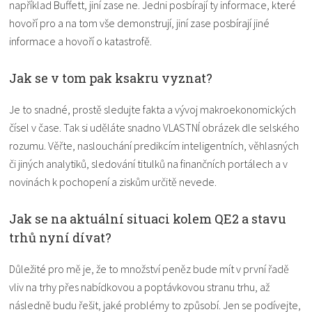
například Buffett, jiní zase ne. Jedni posbírají ty informace, které
hovoří pro a na tom vše demonstrují, jiní zase posbírají jiné
informace a hovoří o katastrofě.
Jak se v tom pak ksakru vyznat?
Je to snadné, prostě sledujte fakta a vývoj makroekonomických
čísel v čase. Tak si uděláte snadno VLASTNÍ obrázek dle selského
rozumu. Věřte, naslouchání predikcím inteligentních, věhlasných
či jiných analytiků, sledování titulků na finančních portálech a v
novinách k pochopení a ziskům určitě nevede.
Jak se na aktuální situaci kolem QE2 a stavu
trhů nyní dívat?
Důležité pro mě je, že to množství peněz bude mít v první řadě
vliv na trhy přes nabídkovou a poptávkovou stranu trhu, až
následně budu řešit, jaké problémy to způsobí. Jen se podívejte,