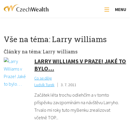
MENU
Vše na téma: Larry williams
Články na téma: Larry williams
LARRY WILLIAMS V PRAZE! JAKÉ TO
BYLO…
Co se děje
Ludvík Turek
3. 7. 2011
Začátek léta trochu odlehčím a v tomto
příspěvku zavzpomínám na návštěvu Larryho.
Trvalo mi roky tuto myšlenku zrealizovat
včetně TOP...