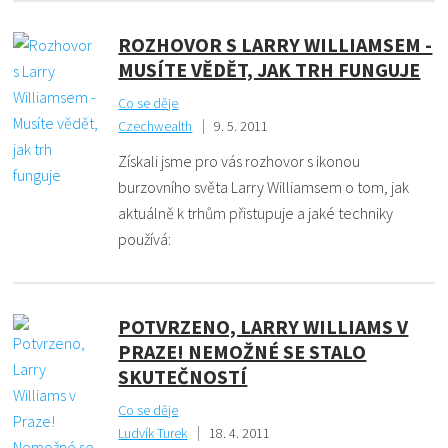
ROZHOVOR S LARRY WILLIAMSEM -
MUSÍTE VĚDĚT, JAK TRH FUNGUJE
Co se děje
Czechwealth
9. 5. 2011
Získali jsme pro vás rozhovor s ikonou
burzovního světa Larry Williamsem o tom, jak
aktuálně k trhům přistupuje a jaké techniky
používá:
POTVRZENO, LARRY WILLIAMS V
PRAZE! NEMOŽNÉ SE STALO
SKUTEČNOSTÍ
Co se děje
Ludvík Turek
18. 4. 2011