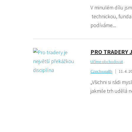
V minulém dílu jsm
technickou, funda
podíváme...
PRO TRADERY J
Učíme obchodovat
Czechwealth
11. 4. 2
„Všichni si rádi my
jakmile trh udělá n