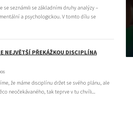
e se seznámili se základními druhy analýzy –
mentální a psychologickou. V tomto dílu se
E NEJVĚTŠÍ PŘEKÁŽKOU DISCIPLÍNA
006
slíme, že máme disciplínu držet se svého plánu, ale
ěco neočekávaného, tak teprve v tu chvíli...