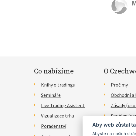
Co nabízíme
O Czechw
Knihy o tradingu
Proč my
Semináře
Obchodní a 
Live Trading Asistent
Zásady (oso
Vizualizace trhu
Souhlas (os
Aby web zůstal ta
Poradenství
Právní proh
Abyste na našich strán