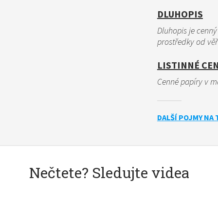
DLUHOPIS
Dluhopis je cenný 
prostředky od věř
LISTINNÉ CE
Cenné papíry v m
DALŠÍ POJMY NA 
Nečtete? Sledujte videa