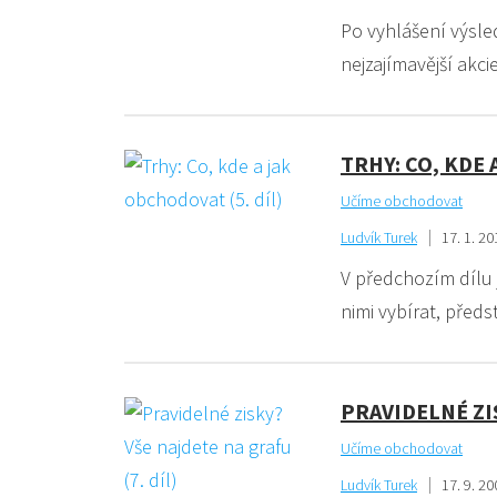
Po vyhlášení výsled
nejzajímavější akci
TRHY: CO, KDE 
Učíme obchodovat
Ludvík Turek
17. 1. 20
V předchozím dílu j
nimi vybírat, předs
PRAVIDELNÉ ZIS
Učíme obchodovat
Ludvík Turek
17. 9. 20