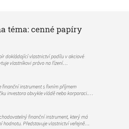
na téma: cenné papíry
ír dokládající vlastnictví podílu v akciové
ytuje vlastníkovi právo na řízení…
e finanční instrument s fixním příjmem
jčku investora obvykle vládě nebo korporaci.…
chodovatelný finanční instrument, který má
í hodnotu. Představuje vlastnictví veřejně…