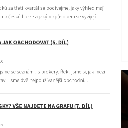
ků za třetí kvartál se podívejme, jaký výhled mají
e na české burze a jakým způsobem se vyvíjejí...
A JAK OBCHODOVAT (5. DÍL)
10
sme se seznámili s brokery. Řekli jsme si, jak mezi
tavili jsme dvě nejpoužívanější obchodní...
KY? VŠE NAJDETE NA GRAFU (7. DÍL)
09