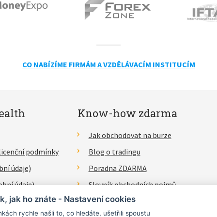
CO NABÍZÍME FIRMÁM A VZDĚLÁVACÍM INSTITUCÍM
ealth
Know-how zdarma
Jak obchodovat na burze
licenční podmínky
Blog o tradingu
bní údaje)
Poradna ZDARMA
obní údaje)
Slovník obchodních pojmů
k, jak ho znáte - Nastavení cookies
lášení
kách rychle našli to, co hledáte, ušetřili spoustu