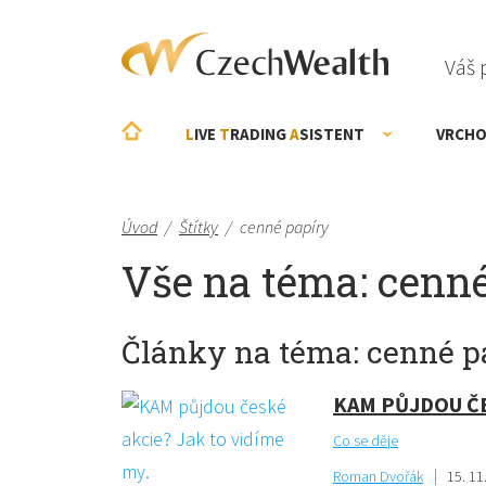
Váš 
L
IVE
T
RADING
A
SISTENT
VRCHO
Úvod
/
Štítky
/
cenné papíry
Vše na téma: cenn
Články na téma: cenné p
KAM PŮJDOU ČE
Co se děje
Roman Dvořák
15. 11