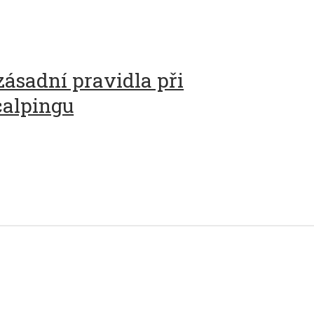
zásadní pravidla při
calpingu