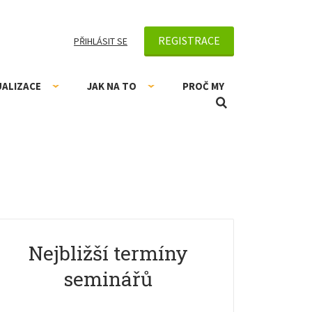
REGISTRACE
PŘIHLÁSIT SE
UALIZACE
JAK NA TO
PROČ MY
Nejbližší termíny
seminářů