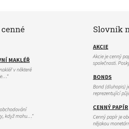
 cenné
Slovník 
AKCIE
Akcie je cenný pap
VNÍ MAKLÉŘ
společnosti. Posk
makléř v některé
ice…“
BONDS
Bond (dluhopis) j
reprezentující pů
CENNÝ PAPÍR
v obchodování
ty, když mohu…“
Cenný papír je ob
nějakou monetárn