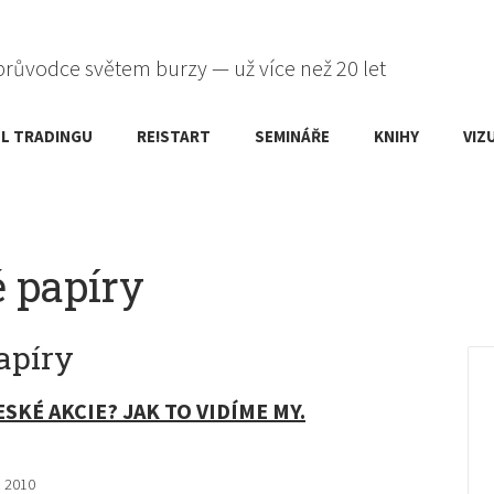
průvodce světem burzy — už více než 20 let
L TRADINGU
RE!START
SEMINÁŘE
KNIHY
VIZ
é papíry
apíry
SKÉ AKCIE? JAK TO VIDÍME MY.
. 2010