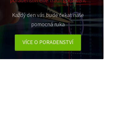
poradenství Live Trading Asistent
Každý den vás bude čekat naše
pomocná ruka
VÍCE O PORADENSTVÍ