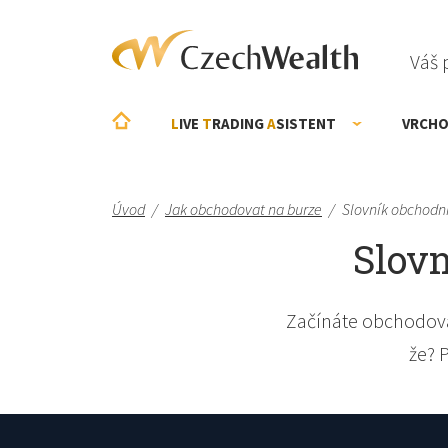
Váš 
L
IVE
T
RADING
A
SISTENT
VRCHO
Úvod
/
Jak obchodovat na burze
/
Slovník obchodn
Slovn
Začínáte obchodova
že? 