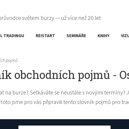
průvodce světem burzy — už více než 20 let
L TRADINGU
RE!START
SEMINÁŘE
KNIHY
VIZ
ích pojmů
ík obchodních pojmů - O
t na burze? Setkáváte se neustále s novými termíny? J
Proto jsme pro vás připravili tento slovník pojmů pro tra