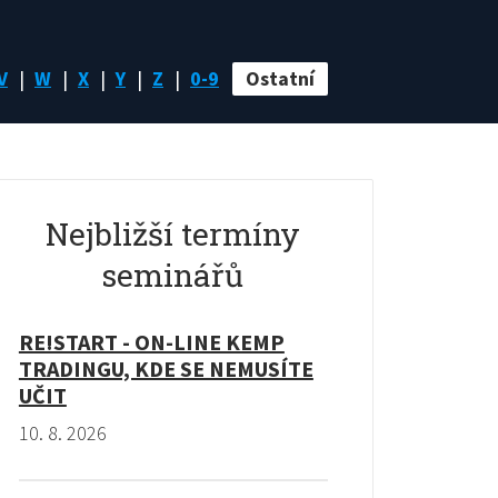
V
W
X
Y
Z
0-9
Ostatní
Nejbližší termíny
seminářů
RE!START - ON-LINE KEMP
TRADINGU, KDE SE NEMUSÍTE
UČIT
10. 8. 2026