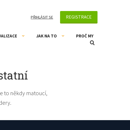
REGISTRACE
PŘIHLÁSIT SE
UALIZACE
JAK NA TO
PROČ MY
statní
e to někdy matoucí,
dery.