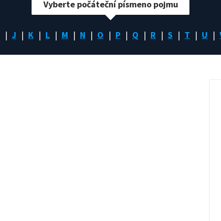
Vyberte počáteční písmeno pojmu
J
K
L
M
N
O
P
Q
R
S
T
U