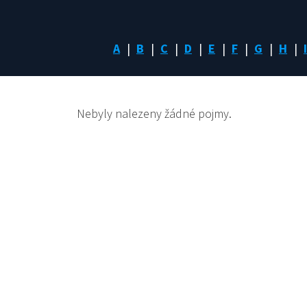
A
B
C
D
E
F
G
H
I
Nebyly nalezeny žádné pojmy.