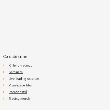
E-mail
Souhlasím se
zpracováním osobních údajů
.
*
Co nabízíme
Knihy o tradingu
Semináře
Live Trading Asistent
Vizualizace trhu
Poradenství
Trading merch