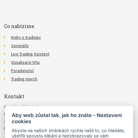
Co nabízíme
Knihy o tradingu
Semináře
Live Trading Asistent
Vizualizace trhu
Poradenství
Trading merch
Kontakt
Czechwealth, spol. s r.o.
Višňová 4
Aby web zůstal tak, jak ho znáte - Nastavení
cookies
140 00 Praha 4
Česká Republika
Abyste na našich stránkách rychle našli to, co hledáte,
ušetřili spoustu klikání a nezobrazovaly se vám