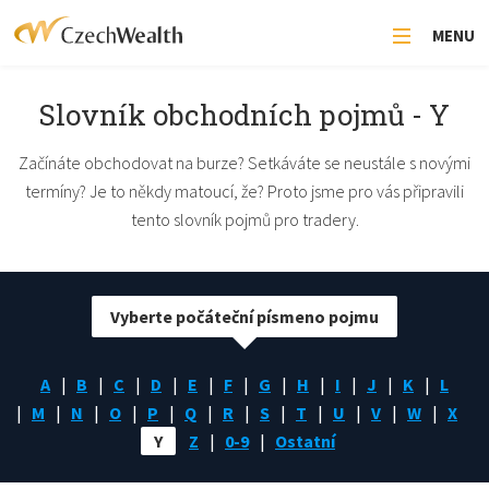
MENU
Slovník obchodních pojmů - Y
Začínáte obchodovat na burze? Setkáváte se neustále s novými
termíny? Je to někdy matoucí, že? Proto jsme pro vás připravili
tento slovník pojmů pro tradery.
Vyberte počáteční písmeno pojmu
A
B
C
D
E
F
G
H
I
J
K
L
M
N
O
P
Q
R
S
T
U
V
W
X
Y
Z
0-9
Ostatní