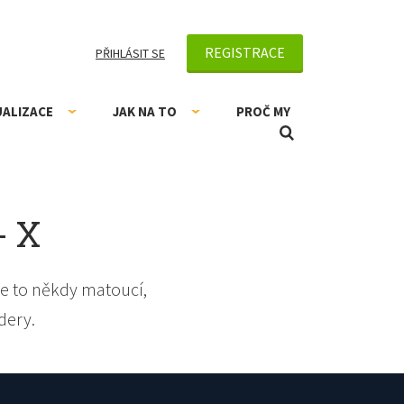
REGISTRACE
PŘIHLÁSIT SE
UALIZACE
JAK NA TO
PROČ MY
- X
e to někdy matoucí,
dery.