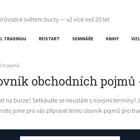
průvodce světem burzy — už více než 20 let
L TRADINGU
RE!START
SEMINÁŘE
KNIHY
VIZ
ích pojmů
ovník obchodních pojmů 
t na burze? Setkáváte se neustále s novými termíny? J
Proto jsme pro vás připravili tento slovník pojmů pro tra