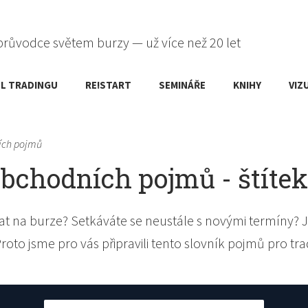
průvodce světem burzy — už více než 20 let
L TRADINGU
RE!START
SEMINÁŘE
KNIHY
VIZ
ích pojmů
obchodních pojmů - štítek
t na burze? Setkáváte se neustále s novými termíny? J
Proto jsme pro vás připravili tento slovník pojmů pro tra