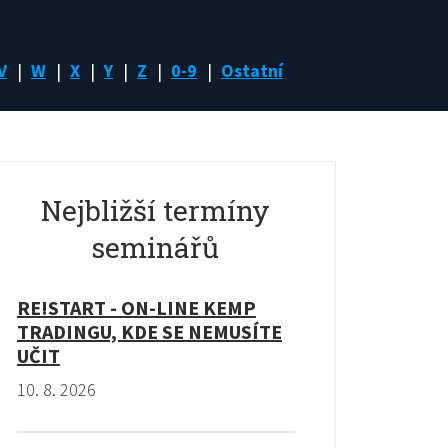
V
W
X
Y
Z
0-9
Ostatní
Nejbližší termíny
seminářů
RE!START - ON-LINE KEMP
TRADINGU, KDE SE NEMUSÍTE
UČIT
10. 8. 2026