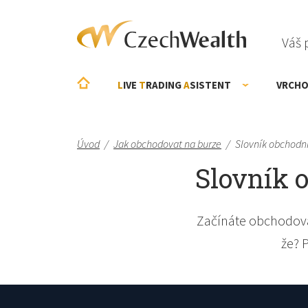
Váš 
L
IVE
T
RADING
A
SISTENT
VRCHO
Úvod
/
Jak obchodovat na burze
/
Slovník obchodn
Slovník 
Začínáte obchodova
že? 