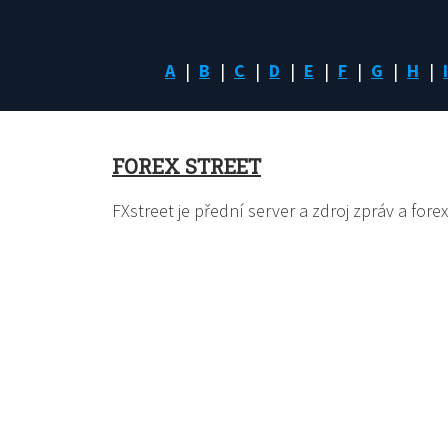
A
B
C
D
E
F
G
H
I
FOREX STREET
FXstreet je přední server a zdroj zpráv a for