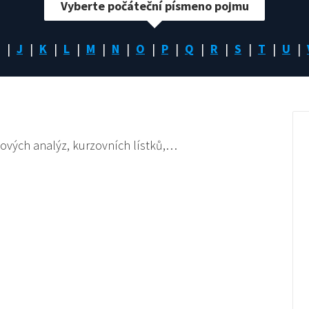
Vyberte počáteční písmeno pojmu
J
K
L
M
N
O
P
Q
R
S
T
U
exových analýz, kurzovních lístků,…