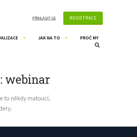
REGISTRACE
PŘIHLÁSIT SE
UALIZACE
JAK NA TO
PROČ MY
: webinar
e to někdy matoucí,
dery.