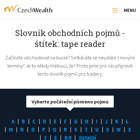
MENU
Slovník obchodních pojmů -
štítek: tape reader
Začínáte obchodovat na burze? Setkáváte se neustále s novými
termíny? Je to někdy matoucí, že? Proto jsme pro vás připravili
tento slovník pojmů pro tradery.
Vyberte počáteční písmeno pojmu
A
B
C
D
E
F
G
H
I
J
K
L
M
N
O
P
Q
R
S
T
U
V
W
X
Y
Z
0-9
Ostatní