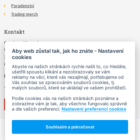
Poradenství
Trading merch
Kontakt
Czechwealth, spol. s r.o.
Višňová 4
Aby web zůstal tak, jak ho znáte - Nastavení
cookies
140 00 Praha 4
Česká Republika
Abyste na našich stránkách rychle našli to, co hledáte,
ušetřili spoustu klikání a nezobrazovaly se vám
info@czechwealth.cz
reklamy na věci, které vás nezajímají, potřebujeme od
Vás souhlas se zpracováním souborů cookies, tj.
+420 226 804 571 (9–12 hod.)
malých souborů, které se ukládají ve vašem prohlížeči.
Podle cookies vás na našich stránkách poznáme a
zobrazíme vám je tak, aby všechno fungovalo správně
a dle vašich preferencí.
Nastavení preferencí cookies
NAHORU ↑
Souhlasím a pokračovat
Copyright © 2006 - 2026 Ludvík Turek.
Návrh webu
Lady Virtual
, stránky vyrobil
Matosoft
.