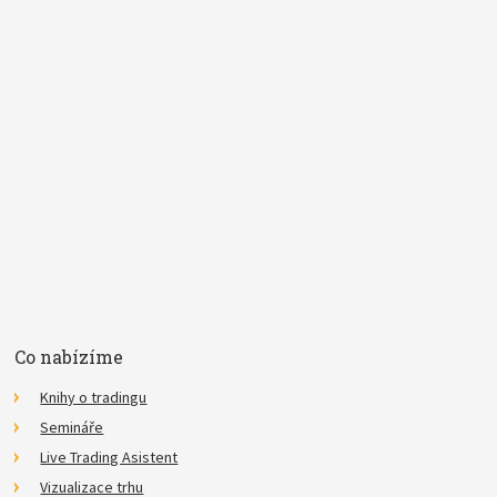
Pojem
E-mail
Souhlasím se
zpracováním osobních údajů
.
*
Co nabízíme
Knihy o tradingu
Semináře
Live Trading Asistent
Vizualizace trhu