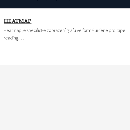
HEATMAP
Heatmap je specifické zobrazení grafu ve formě určené pro tape
reading.…
Nevíte si rady s termínem? Pomůžeme vám. Dejte nám vědět,
čemu nemůžete přijít na kloub a my to ve slovníku vysvětlíme
a definici vám pošleme e-mailem. Do políčka
vkládejte vždy
pouze jeden pojem
.
*