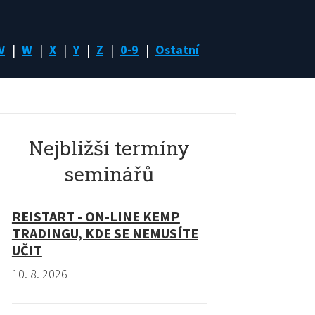
V
W
X
Y
Z
0-9
Ostatní
Nejbližší termíny
seminářů
RE!START - ON-LINE KEMP
TRADINGU, KDE SE NEMUSÍTE
UČIT
10. 8. 2026