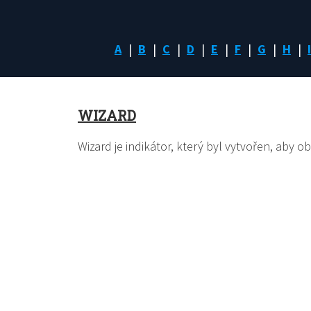
A
B
C
D
E
F
G
H
I
WIZARD
Wizard je indikátor, který byl vytvořen, ab