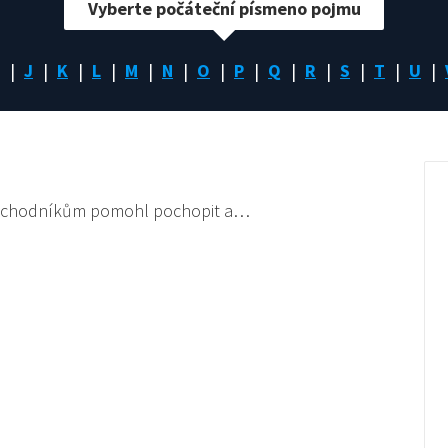
Vyberte počáteční písmeno pojmu
J
K
L
M
N
O
P
Q
R
S
T
U
y obchodníkům pomohl pochopit a…