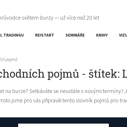
průvodce světem burzy — už více než 20 let
L TRADINGU
RE!START
SEMINÁŘE
KNIHY
VIZ
ích pojmů
hodních pojmů - štítek: 
t na burze? Setkáváte se neustále s novými termíny? J
Proto jsme pro vás připravili tento slovník pojmů pro tra