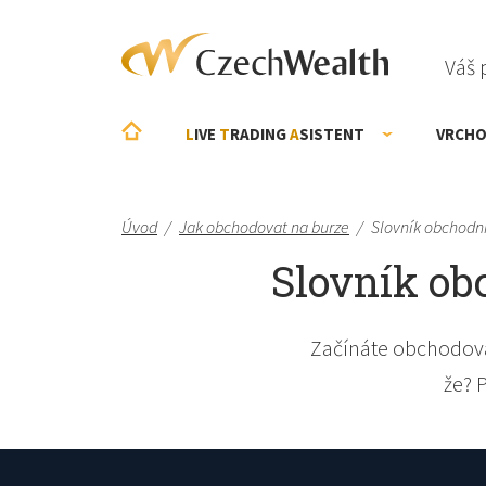
Váš 
L
IVE
T
RADING
A
SISTENT
VRCHO
Úvod
/
Jak obchodovat na burze
/
Slovník obchodn
Slovník obc
Začínáte obchodova
že? 