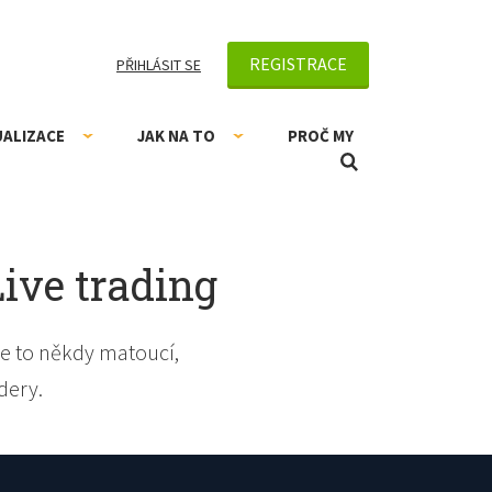
REGISTRACE
PŘIHLÁSIT SE
UALIZACE
JAK NA TO
PROČ MY
Live trading
e to někdy matoucí,
dery.