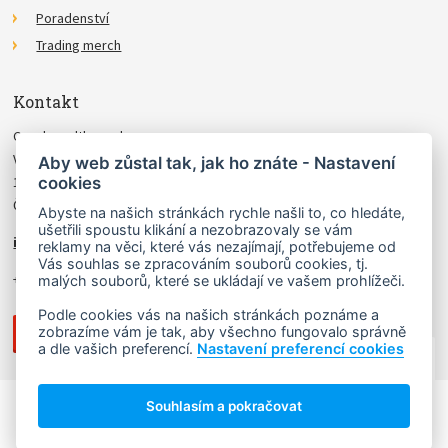
Poradenství
Trading merch
Kontakt
Czechwealth, spol. s r.o.
Višňová 4
Aby web zůstal tak, jak ho znáte - Nastavení
cookies
140 00 Praha 4
Česká Republika
Abyste na našich stránkách rychle našli to, co hledáte,
ušetřili spoustu klikání a nezobrazovaly se vám
info@czechwealth.cz
reklamy na věci, které vás nezajímají, potřebujeme od
Vás souhlas se zpracováním souborů cookies, tj.
+420 226 804 571 (9–12 hod.)
malých souborů, které se ukládají ve vašem prohlížeči.
Podle cookies vás na našich stránkách poznáme a
zobrazíme vám je tak, aby všechno fungovalo správně
a dle vašich preferencí.
Nastavení preferencí cookies
NAHORU ↑
Souhlasím a pokračovat
Copyright © 2006 - 2026 Ludvík Turek.
Návrh webu
Lady Virtual
, stránky vyrobil
Matosoft
.