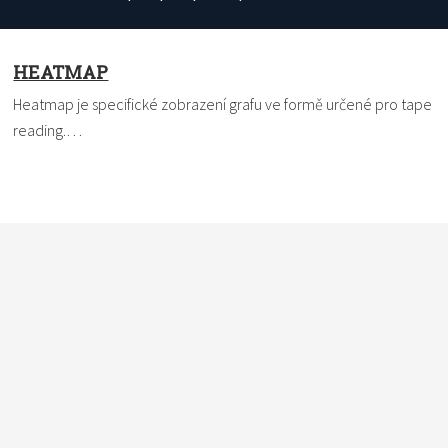
HEATMAP
Heatmap je specifické zobrazení grafu ve formě určené pro tape
reading.…
Nevíte si rady s termínem? Pomůžeme vám. Dejte nám vědět,
čemu nemůžete přijít na kloub a my to ve slovníku vysvětlíme
a definici vám pošleme e-mailem. Do políčka
vkládejte vždy
pouze jeden pojem
.
*