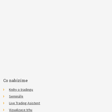
Pojem
E-mail
Souhlasím se
zpracováním osobních údajů
.
*
Co nabízíme
Knihy o tradingu
Semináře
Live Trading Asistent
Vizualizace trhu