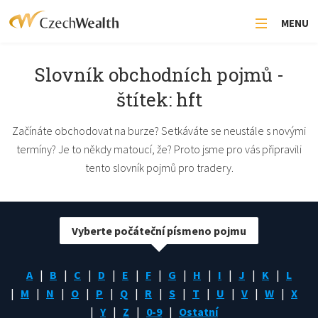
MENU
Slovník obchodních pojmů -
štítek: hft
Začínáte obchodovat na burze? Setkáváte se neustále s novými
termíny? Je to někdy matoucí, že? Proto jsme pro vás připravili
tento slovník pojmů pro tradery.
Vyberte počáteční písmeno pojmu
A
B
C
D
E
F
G
H
I
J
K
L
M
N
O
P
Q
R
S
T
U
V
W
X
Y
Z
0-9
Ostatní