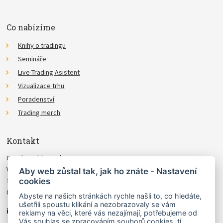
Co nabízíme
Knihy o tradingu
Semináře
Live Trading Asistent
Vizualizace trhu
Poradenství
Trading merch
Kontakt
Czechwealth, spol. s r.o.
Višňová 4
Aby web zůstal tak, jak ho znáte - Nastavení
cookies
140 00 Praha 4
Česká Republika
Abyste na našich stránkách rychle našli to, co hledáte,
ušetřili spoustu klikání a nezobrazovaly se vám
info@czechwealth.cz
reklamy na věci, které vás nezajímají, potřebujeme od
Vás souhlas se zpracováním souborů cookies, tj.