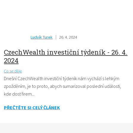
Ludvík Turek
26. 4. 2024
CzechWealth investiční týdeník - 26. 4.
2024
Co se děje
Dnešní CzechWealth investiční týdeník nám vychází s lehkým
zpožděním, je to proto, abych sumarizoval poslední události,
kde dost firem...
PŘEČTĚTE SI CELÝ ČLÁNEK