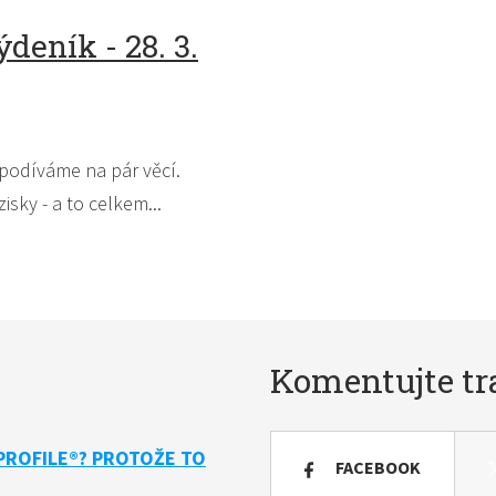
deník - 28. 3.
 podíváme na pár věcí.
isky - a to celkem...
Komentujte tr
PROFILE®? PROTOŽE TO
FACEBOOK