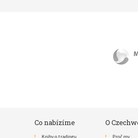
Co nabízíme
O Czechw
Knihy o tradingu
Proč my