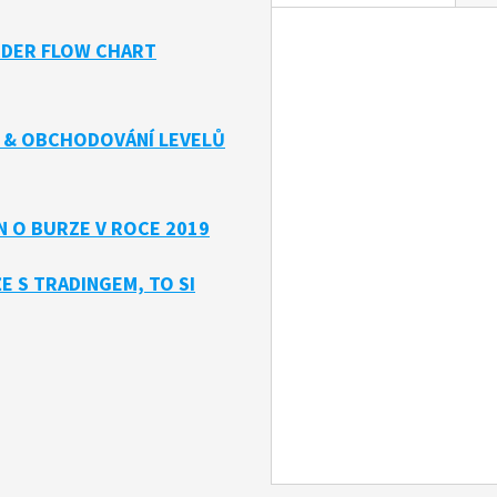
ORDER FLOW CHART
E & OBCHODOVÁNÍ LEVELŮ
N O BURZE V ROCE 2019
 S TRADINGEM, TO SI