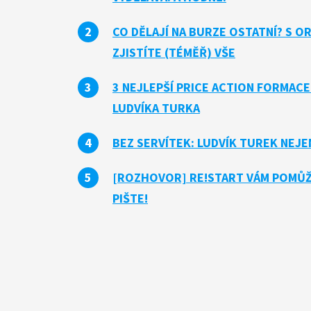
CO DĚLAJÍ NA BURZE OSTATNÍ? S 
ZJISTÍTE (TÉMĚŘ) VŠE
3 NEJLEPŠÍ PRICE ACTION FORMAC
LUDVÍKA TURKA
BEZ SERVÍTEK: LUDVÍK TUREK NEJE
[ROZHOVOR] RE!START VÁM POMŮŽE
PIŠTE!