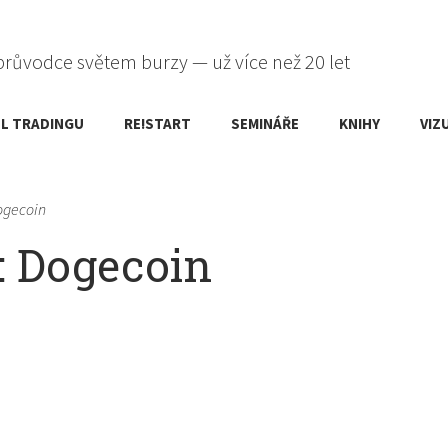
průvodce světem burzy — už více než 20 let
L TRADINGU
RE!START
SEMINÁŘE
KNIHY
VIZ
Dogecoin
: Dogecoin