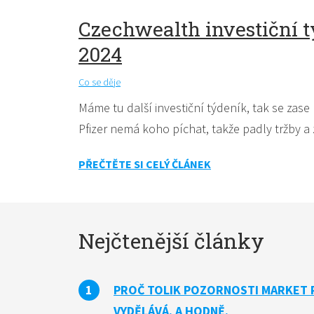
Czechwealth investiční tý
2024
Co se děje
Máme tu další investiční týdeník, tak se zase
Pfizer nemá koho píchat, takže padly tržby a z
PŘEČTĚTE SI CELÝ ČLÁNEK
Nejčtenější články
PROČ TOLIK POZORNOSTI MARKET 
VYDĚLÁVÁ. A HODNĚ.