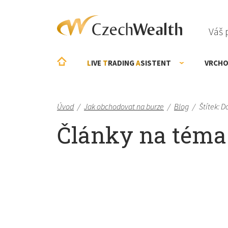
Váš 
L
IVE
T
RADING
A
SISTENT
VRCHO
Úvod
/
Jak obchodovat na burze
/
Blog
/
Štítek: 
Články na téma