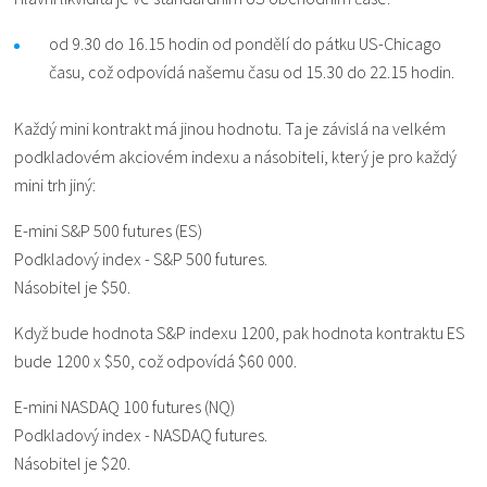
od 9.30 do 16.15 hodin od pondělí do pátku US-Chicago
času, což odpovídá našemu času od 15.30 do 22.15 hodin.
Každý mini kontrakt má jinou hodnotu. Ta je závislá na velkém
podkladovém akciovém indexu a násobiteli, který je pro každý
mini trh jiný:
E-mini S&P 500 futures (ES)
Podkladový index - S&P 500 futures.
Násobitel je $50.
Když bude hodnota S&P indexu 1200, pak hodnota kontraktu ES
bude 1200 x $50, což odpovídá $60 000.
E-mini NASDAQ 100 futures (NQ)
Podkladový index - NASDAQ futures.
Násobitel je $20.