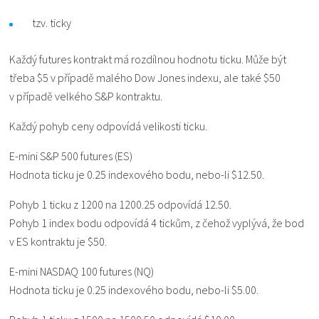
tzv. ticky
Každý futures kontrakt má rozdílnou hodnotu ticku. Může být
třeba $5 v případě malého Dow Jones indexu, ale také $50
v případě velkého S&P kontraktu.
Každý pohyb ceny odpovídá velikosti ticku.
E-mini S&P 500 futures (ES)
Hodnota ticku je 0.25 indexového bodu, nebo-li $12.50.
Pohyb 1 ticku z 1200 na 1200.25 odpovídá 12.50.
Pohyb 1 index bodu odpovídá 4 tickům, z čehož vyplývá, že bod
v ES kontraktu je $50.
E-mini NASDAQ 100 futures (NQ)
Hodnota ticku je 0.25 indexového bodu, nebo-li $5.00.