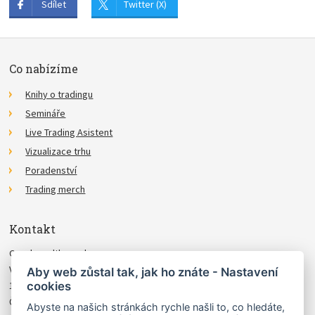
Sdílet
Twitter (X)
Co nabízíme
Knihy o tradingu
Semináře
Live Trading Asistent
Vizualizace trhu
Poradenství
Trading merch
Kontakt
Czechwealth, spol. s r.o.
Višňová 4
Aby web zůstal tak, jak ho znáte - Nastavení
cookies
140 00 Praha 4
Česká Republika
Abyste na našich stránkách rychle našli to, co hledáte,