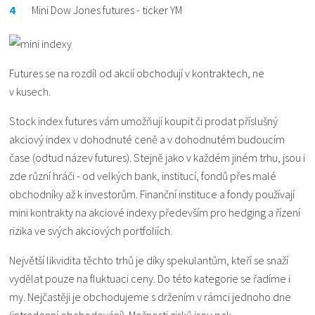
Mini Dow Jones futures - ticker YM
Futures se na rozdíl od akcií obchodují v kontraktech, ne
v kusech.
Stock index futures vám umožňují koupit či prodat příslušný
akciový index v dohodnuté ceně a v dohodnutém budoucím
čase (odtud název futures). Stejně jako v každém jiném trhu, jsou i
zde různí hráči - od velkých bank, institucí, fondů přes malé
obchodníky až k investorům. Finanční instituce a fondy používají
mini kontrakty na akciové indexy především pro hedging a řízení
rizika ve svých akciových portfoliích.
Největší likvidita těchto trhů je díky spekulantům, kteří se snaží
vydělat pouze na fluktuaci ceny. Do této kategorie se řadíme i
my. Nejčastěji je obchodujeme s držením v rámci jednoho dne