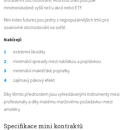
(intradenní obchodování). Možnosti zisků jsou pak
mnohonásobně vyšší než u akcií nebo ETF.
Mini index futures jsou jedny z nejpopulárnějších trhů pro
soukromé obchodování na světě.
Nabízejí:
extrémní likviditu
minimální spready mezi nabídkou a poptávkou
minimální makléřské poplatky
zajímavý pákový efekt
Díky těmto přednostem jsou vyhledávanými instrumenty mezi
profesionály a díky malému maržovému požadavku i mezi
amatéry.
Specifikace mini kontraktů