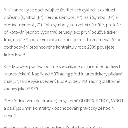
Mini kontrakty se obchodují ve čtvrtletních cyklech s expirací
v březnu (symbol „H“), červnu (symbol „M“), září (symbol „U“) a
prosinci (symbol „Z“). Tyto symboly jsou velmi důležité, protože
při kótování jednotlivých trhů se vždy jako první používá ticker
trhu, např. ES, poté symbol a na konci je rok. To znamená, že při
obchodování prosincového kontraktu v roce 2009 použijete
ticker ESZ9.
Každý broker používá odlišné specifikace označení jednotlivých
futures tickerů. Například MBTrading před futures tickery přidává
znak „/“, takže výše uvedený ESZ9 bude v MBTrading platformě
zadaný jako /ESZ9.
Prostřednictvím elektronických systémů GLOBEX, ECBOT, NYBOT
a další jsou mini kontrakty k obchodování prakticky 24 hodin
denně.
Hlavní likvidita je ve standardním US obchodním čase: