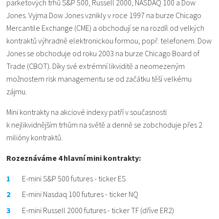
parketových trhů S&P 500, Russell 2000, NASDAQ 100 a Dow
Jones. Vyjma Dow Jones vznikly v roce 1997 na burze Chicago
Mercantile Exchange (CME) a obchodují se na rozdíl od velkých
kontraktů výhradně elektronickou formou, popř. telefonem. Dow
Jones se obchoduje od roku 2003 na burze Chicago Board of
Trade (CBOT). Díky své extrémní likviditě a neomezeným
možnostem risk managementu se od začátku těší velkému
zájmu.
Mini kontrakty na akciové indexy patří v současnosti
k nejlikvidnějším trhům na světě a denně se zobchoduje přes 2
milióny kontraktů.
Rozeznáváme 4 hlavní mini kontrakty:
E-mini S&P 500 futures - ticker ES
E-mini Nasdaq 100 futures - ticker NQ
E-mini Russell 2000 futures - ticker TF (dříve ER2)