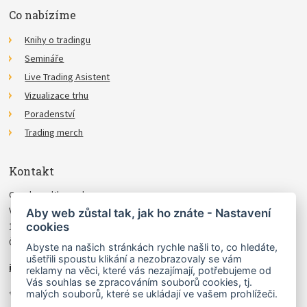
Co nabízíme
Knihy o tradingu
Semináře
Live Trading Asistent
Vizualizace trhu
Poradenství
Trading merch
Kontakt
Czechwealth, spol. s r.o.
Višňová 4
Aby web zůstal tak, jak ho znáte - Nastavení
cookies
140 00 Praha 4
Česká Republika
Abyste na našich stránkách rychle našli to, co hledáte,
ušetřili spoustu klikání a nezobrazovaly se vám
info@czechwealth.cz
reklamy na věci, které vás nezajímají, potřebujeme od
Vás souhlas se zpracováním souborů cookies, tj.
+420 226 804 571 (9–12 hod.)
malých souborů, které se ukládají ve vašem prohlížeči.