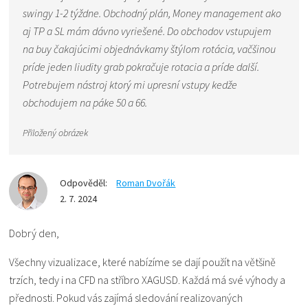
swingy 1-2 týždne. Obchodný plán, Money management ako
aj TP a SL mám dávno vyriešené. Do obchodov vstupujem
na buy čakajúcimi objednávkamy štýlom rotácia, vačšinou
príde jeden liudity grab pokračuje rotacia a príde další.
Potrebujem nástroj ktorý mi upresní vstupy kedže
obchodujem na páke 50 a 66.
Přiložený obrázek
Odpověděl:
Roman Dvořák
2. 7. 2024
Dobrý den,
Všechny vizualizace, které nabízíme se dají použít na většině
trzích, tedy i na CFD na stříbro XAGUSD. Každá má své výhody a
přednosti. Pokud vás zajímá sledování realizovaných