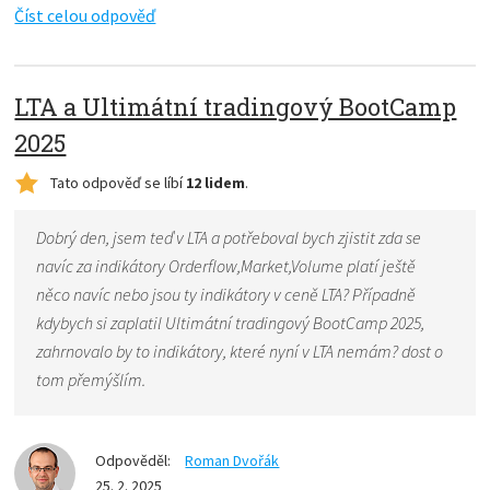
Číst celou odpověď
LTA a Ultimátní tradingový BootCamp
2025
Tato odpověď se líbí
12 lidem
.
Dobrý den, jsem teď v LTA a potřeboval bych zjistit zda se
navíc za indikátory Orderflow,Market,Volume platí ještě
něco navíc nebo jsou ty indikátory v ceně LTA? Případně
kdybych si zaplatil Ultimátní tradingový BootCamp 2025,
zahrnovalo by to indikátory, které nyní v LTA nemám? dost o
tom přemýšlím.
Odpověděl:
Roman Dvořák
25. 2. 2025