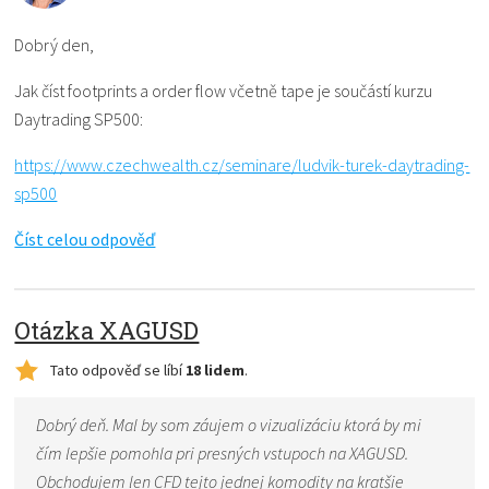
Dobrý den,
Jak číst footprints a order flow včetně tape je součástí kurzu
Daytrading SP500:
https://www.czechwealth.cz/seminare/ludvik-turek-daytrading-
sp500
Číst celou odpověď
Otázka XAGUSD
Tato odpověď se líbí
18 lidem
.
Dobrý deň. Mal by som záujem o vizualizáciu ktorá by mi
čím lepšie pomohla pri presných vstupoch na XAGUSD.
Obchodujem len CFD tejto jednej komodity na kratšie