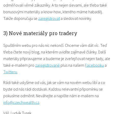
odměňovali věrné zákazníky. A to nejen slevami, ale třeba také
bonusovými materiály a know-how, kterého máme habaděj.
Takže doporučuju se
zaregistrovat
a sledovat novinky.
3) Nové materiály pro tradery
Spuštěním webu pro nás nic nekončí. Chceme vám dát víc. Teď
třeba čtete nový blog, na kterém uvidíte zajímavé články. Další
materiály připravujeme a budeme je zveřejňovat nejen tady, ale
také e-mailem pro
zaregistrované
plus na našem
Facebooku
a
Twitteru
.
Rádi také uslyšíme od vás, jak se vám na novém webu líbí a co
byste od nás rádi dostávali. Každou relevantní připomínku se
pokusíme odměnit. Neváhejte a napište nám e-mailem na
info@czechwealth.cz
.
Váš, Ludvík Turek