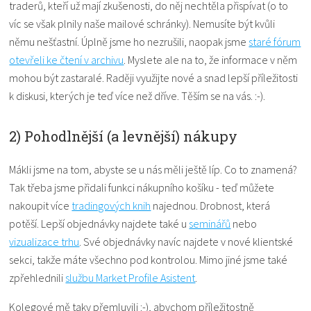
traderů, kteří už mají zkušenosti, do něj nechtěla přispívat (o to
víc se však plnily naše mailové schránky). Nemusíte být kvůli
němu nešťastní. Úplně jsme ho nezrušili, naopak jsme
staré fórum
otevřeli ke čtení v archivu
. Myslete ale na to, že informace v něm
mohou být zastaralé. Raději využijte nové a snad lepší příležitosti
k diskusi, kterých je teď více než dříve. Těším se na vás. :-).
2) Pohodlnější (a levnější) nákupy
Mákli jsme na tom, abyste se u nás měli ještě líp. Co to znamená?
Tak třeba jsme přidali funkci nákupního košíku - teď můžete
nakoupit více
tradingových knih
najednou. Drobnost, která
potěší. Lepší objednávky najdete také u
seminářů
nebo
vizualizace trhu
. Své objednávky navíc najdete v nové klientské
sekci, takže máte všechno pod kontrolou. Mimo jiné jsme také
zpřehlednili
službu Market Profile Asistent
.
Kolegové mě taky přemluvili :-), abychom příležitostně