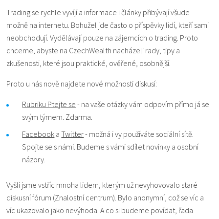
Trading se rychle vyvíjí a informace i články přibývají všude
možně na internetu. Bohužel jde často o příspěvky lidí, kteří sami
neobchodují. Vydělávají pouze na zájemcích o trading. Proto
chceme, abyste na CzechWealth nacházeli rady, tipy a
zkušenosti, které jsou praktické, ověřené, osobnější.
Proto u nás nově najdete nové možnosti diskusí:
Rubriku Ptejte se
- na vaše otázky vám odpovím přímo já se
svým týmem. Zdarma.
Facebook
a
Twitter
- možná i vy používáte sociální sítě.
Spojte se s námi. Budeme s vámi sdílet novinky a osobní
názory.
Vyšli jsme vstříc mnoha lidem, kterým už nevyhovovalo staré
diskusní fórum (Znalostní centrum). Bylo anonymní, což se víc a
víc ukazovalo jako nevýhoda. A co si budeme povídat, řada