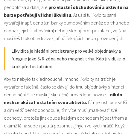
geopolitika a další, ale
pro vlastní obchodování a aktivitu na
burze potřebují všichni likviditu.
Ať už si tu likviditu sami
vytvářejí (např. centrální banky pumpováním peněz do trhu nebo
naopak jejich stahováním) nebo ji sledují pro spekulace, většina
musí řešit tok objednávek, ať už čekajících nebo provedených.
Likvidita je hledání protistrany pro velké objednávky a
funguje jako S/R zóna nebo magnet trhu. Kdo ji vidí, je o
krok před ostatními.
Aby to nebylo tak jednoduché, mnoho likvidity na trzích je
vytvářeno falešně, často se dávají do trhu objednávky s intencí
nenaplnění či se maskují skutečně provedené pozice –
nikdo
nechce ukázat ostatním svou aktivitu.
Čím je instituce větší
a čím větší peněz obchoduje, tím více musí „maskovat“ své
obchody, protože jinak bude každým obchodem hýbat trhem a
okamžitě na sebe upoutá pozornost jiných velkých hráčů. Když
chcete koupit 1 lot, nezajímáte nikoho. Když ale potřebujete