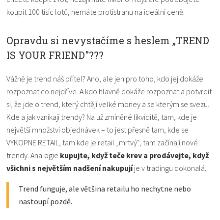
koupit 100 tisíc lotů, nemáte protistranu na ideální ceně.
Opravdu si nevystačíme s heslem „TREND
IS YOUR FRIEND"???
Vážně je trend náš přítel? Ano, ale jen pro toho, kdo jej dokáže
rozpoznat co nejdříve. A kdo hlavně dokáže rozpoznat a potvrdit
si, že jde o trend, který chtějí velké money a se kterým se svezu.
Kde a jak vznikají trendy? Na už zmíněné likviditě, tam, kde je
největší množství objednávek – to jest přesně tam, kde se
VYKOPNE RETAIL, tam kde je retail „mrtvý“, tam začínají nové
trendy. Analogie
kupujte, když teče krev a prodávejte, když
všichni s největším nadšení nakupují
je v tradingu dokonalá.
Trend funguje, ale většina retailu ho nechytne nebo
nastoupí pozdě.