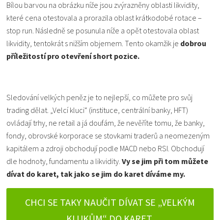
Bílou barvou na obrázku níže jsou zvýrazněny oblasti likvidity,
které cena otestovala a prorazila oblast krátkodobé rotace –
stop run. Následně se posunula níže a opět otestovala oblast
likvidity, tentokrát s nižším objemem. Tento okamžik je
dobrou
příležitostí pro otevření short pozice.
Sledování velkých peněz je to nejlepší, co můžete pro svůj
trading dělat. „Velcí kluci“ (instituce, centrální banky, HFT)
ovládají trhy, ne retail a já doufám, že nevěříte tomu, že banky,
fondy, obrovské korporace se stovkami traderů a neomezeným
kapitálem a zdroji obchodují podle MACD nebo RSI. Obchodují
dle hodnoty, fundamentu a likvidity.
Vy se jim při tom můžete
dívat do karet, tak jako se jim do karet díváme my.
CHCI SE TAKY NAUČIT DÍVAT SE „VELKÝM
KLUKŮM“ DO KARET