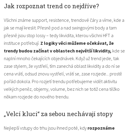
Jak rozpoznat trend co nejdříve?
Všichni známe support, resistence, trendové čáry a víme, kde a
jak se mají kreslit. Přesně pod a nad swingovými body a tam
přesně jsou stop lossy – tedy likvidita, kterou všichni HFT a
instituce potřebují.
Z logiky věci můžeme očekávat, že
trendy budou začínat v oblastech největší likvidity,
kde se
naplní mnoho čekajících objednávek. Když už trend jede, tak
zase stylem, že vystřelí, tím zanechá oblast likvidity a do ní se
cena vrátí, odsud znovu vystřelí, vrátí se, zase rozjede... prostě
pořád dokola. Pro rozjetí trendu potřebujeme vidět aktivitu
velkých peněz, objemy, volume, bez nich se totiž cena těžko
někam rozjede do nového trendu.
„Velcí kluci“ za sebou nechávají stopy
Nejlepší vstupy do trhu jsou ihned poté, kdy
rozpoznáme