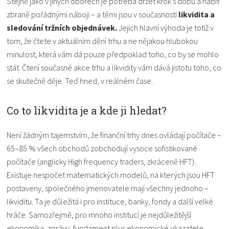
Stejně jako v jiných oborech je potřeba držet krok s dobu a nabít
zbraně pořádnými náboji – a těmi jsou v současnosti
likvidita a
sledování tržních objednávek.
Jejich hlavní výhoda je totiž v
tom, že čtete v aktuálním dění trhu a ne nějakou hlubokou
minulost, která vám dá pouze předpoklad toho, co by se mohlo
stát. Čtení současné akce trhu a likvidity vám dává jistotu toho, co
se skutečně děje. Teď hned, v reálném čase.
Co to likvidita je a kde ji hledat?
Není žádným tajemstvím, že finanční trhy dnes ovládají počítače –
65–85 % všech obchodů zobchodují vysoce sofistikované
počítače (anglicky High frequency traders, zkráceně HFT).
Existuje nespočet matematických modelů, na kterých jsou HFT
postaveny, společného jmenovatele mají všechny jednoho –
likviditu. Ta je důležitá i pro instituce, banky, fondy a další velké
hráče. Samozřejmě, pro mnoho institucí je nejdůležitější
ekonomika, zprávy, fundament plus ekonomické ukazatele,