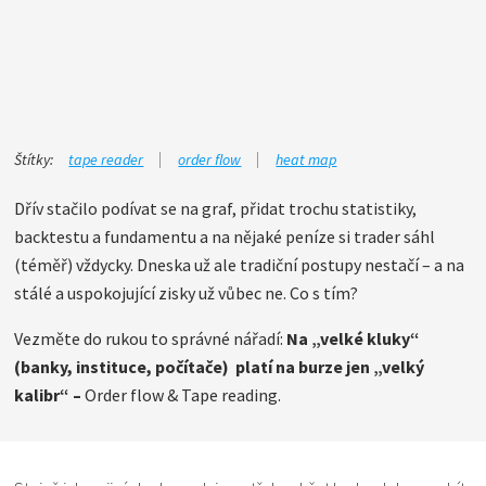
Štítky:
tape reader
order flow
heat map
Dřív stačilo podívat se na graf, přidat trochu statistiky,
backtestu a fundamentu a na nějaké peníze si trader sáhl
(téměř) vždycky. Dneska už ale tradiční postupy nestačí – a na
stálé a uspokojující zisky už vůbec ne. Co s tím?
Vezměte do rukou to správné nářadí:
Na „velké kluky“
(banky, instituce, počítače) platí na burze jen „velký
kalibr“ –
Order flow & Tape reading.