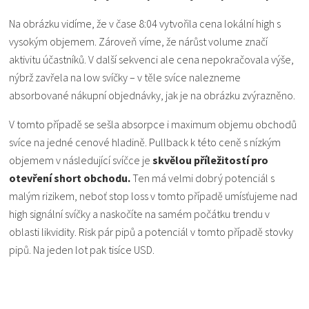
Na obrázku vidíme, že v čase 8:04 vytvořila cena lokální high s
vysokým objemem. Zároveň víme, že nárůst volume značí
aktivitu účastníků. V další sekvenci ale cena nepokračovala výše,
nýbrž zavřela na low svíčky – v těle svíce nalezneme
absorbované nákupní objednávky, jak je na obrázku zvýrazněno.
V tomto případě se sešla absorpce i maximum objemu obchodů
svíce na jedné cenové hladině. Pullback k této ceně s nízkým
objemem v následující svíčce je
skvělou příležitostí pro
otevření short obchodu.
Ten má velmi dobrý potenciál s
malým rizikem, neboť stop loss v tomto případě umísťujeme nad
high signální svíčky a naskočíte na samém počátku trendu v
oblasti likvidity. Risk pár pipů a potenciál v tomto případě stovky
pipů. Na jeden lot pak tisíce USD.