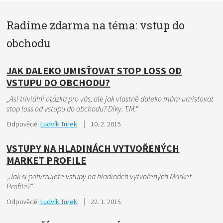
Radíme zdarma na téma: vstup do
obchodu
JAK DALEKO UMISŤOVAT STOP LOSS OD
VSTUPU DO OBCHODU?
„Asi triviální otázka pro vás, ale jak vlastně daleko mám umisťovat
stop loss od vstupu do obchodu? Díky. T.M.“
Odpověděl
Ludvík Turek
10. 2. 2015
VSTUPY NA HLADINÁCH VYTVOŘENÝCH
MARKET PROFILE
„Jak si potvrzujete vstupy na hladinách vytvořených Market
Profile?“
Odpověděl
Ludvík Turek
22. 1. 2015