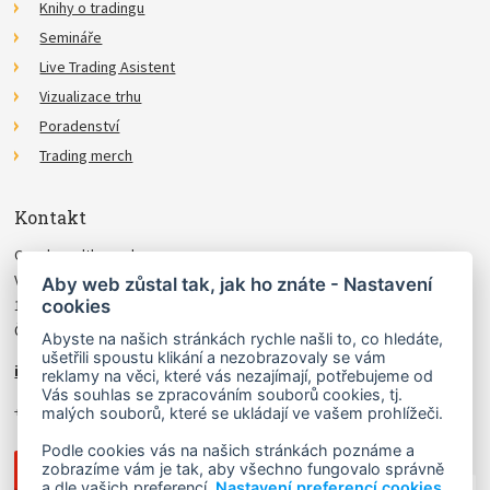
Knihy o tradingu
Semináře
Live Trading Asistent
Vizualizace trhu
Poradenství
Trading merch
Kontakt
Czechwealth, spol. s r.o.
Višňová 4
Aby web zůstal tak, jak ho znáte - Nastavení
cookies
140 00 Praha 4
Česká Republika
Abyste na našich stránkách rychle našli to, co hledáte,
ušetřili spoustu klikání a nezobrazovaly se vám
info@czechwealth.cz
reklamy na věci, které vás nezajímají, potřebujeme od
Vás souhlas se zpracováním souborů cookies, tj.
+420 226 804 571 (9–12 hod.)
malých souborů, které se ukládají ve vašem prohlížeči.
Podle cookies vás na našich stránkách poznáme a
zobrazíme vám je tak, aby všechno fungovalo správně
a dle vašich preferencí.
Nastavení preferencí cookies