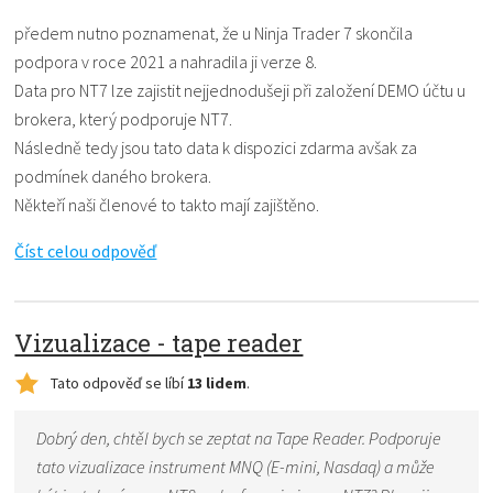
předem nutno poznamenat, že u Ninja Trader 7 skončila
podpora v roce 2021 a nahradila ji verze 8.
Data pro NT7 lze zajistit nejjednodušeji při založení DEMO účtu u
brokera, který podporuje NT7.
Následně tedy jsou tato data k dispozici zdarma avšak za
podmínek daného brokera.
Někteří naši členové to takto mají zajištěno.
Číst celou odpověď
Vizualizace - tape reader
Tato odpověď se líbí
13 lidem
.
Dobrý den, chtěl bych se zeptat na Tape Reader. Podporuje
tato vizualizace instrument MNQ (E-mini, Nasdaq) a může