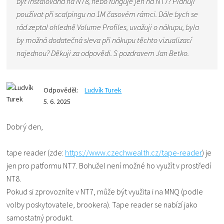
být instalována na NT8, nebo funguje jen na NT7? Planuji
používat při scalpingu na 1M časovém rámci. Dále bych se
rád zeptal ohledně Volume Profiles, uvažuji o nákupu, byla
by možná dodatečná sleva při nákupu těchto vizualizací
najednou? Děkuji za odpovědi. S pozdravem Jan Betko.
Odpověděl:
Ludvík Turek
5. 6. 2025
Dobrý den,
tape reader (zde:
https://www.czechwealth.cz/tape-reader
) je
jen pro patformu NT7. Bohužel není možné ho využít v prostředí
NT8.
Pokud si zprovozníte v NT7, může být využita i na MNQ (podle
volby poskytovatele, brookera). Tape reader se nabízí jako
samostatný produkt.