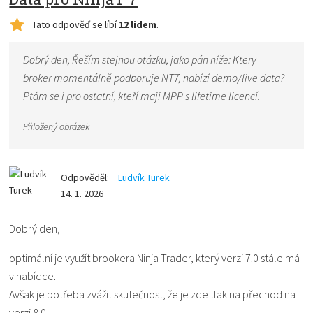
Tato odpověď se líbí
12 lidem
.
Dobrý den, Řeším stejnou otázku, jako pán níže: Ktery
broker momentálně podporuje NT7, nabízí demo/live data?
Ptám se i pro ostatní, kteří mají MPP s lifetime licencí.
Přiložený obrázek
Odpověděl:
Ludvík Turek
14. 1. 2026
Dobrý den,
optimální je využít brookera Ninja Trader, který verzi 7.0 stále má
v nabídce.
Avšak je potřeba zvážit skutečnost, že je zde tlak na přechod na
verzi 8.0.