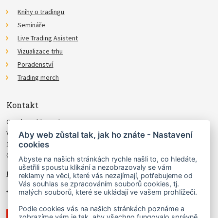
Knihy o tradingu
Semináře
Live Trading Asistent
Vizualizace trhu
Poradenství
Trading merch
Kontakt
Czechwealth, spol. s r.o.
Višňová 4
Aby web zůstal tak, jak ho znáte - Nastavení
140 00 Praha 4
cookies
Česká Republika
Abyste na našich stránkách rychle našli to, co hledáte,
ušetřili spoustu klikání a nezobrazovaly se vám
info@czechwealth.cz
reklamy na věci, které vás nezajímají, potřebujeme od
Vás souhlas se zpracováním souborů cookies, tj.
+420 226 804 571 (9–12 hod.)
malých souborů, které se ukládají ve vašem prohlížeči.
Podle cookies vás na našich stránkách poznáme a
zobrazíme vám je tak, aby všechno fungovalo správně