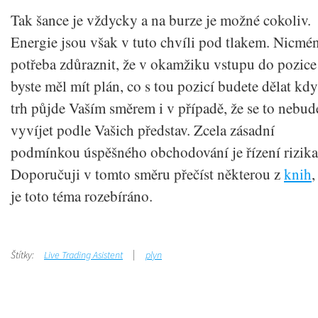
Tak šance je vždycky a na burze je možné cokoliv.
Energie jsou však v tuto chvíli pod tlakem. Nicmén
potřeba zdůraznit, že v okamžiku vstupu do pozice
byste měl mít plán, co s tou pozicí budete dělat kd
trh půjde Vaším směrem i v případě, že se to nebud
vyvíjet podle Vašich představ. Zcela zásadní
podmínkou úspěšného obchodování je řízení rizika
Doporučuji v tomto směru přečíst některou z
knih
,
je toto téma rozebíráno.
Štítky:
Live Trading Asistent
plyn