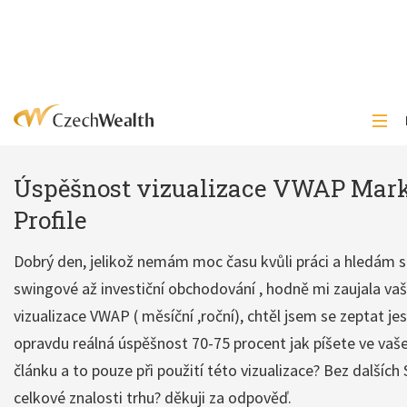
Úspěšnost vizualizace VWAP Mar
Profile
Dobrý den, jelikož nemám moc času kvůli práci a hledám s
swingové až investiční obchodování , hodně mi zaujala va
vizualizace VWAP ( měsíční ,roční), chtěl jsem se zeptat jest
opravdu reálná úspěšnost 70-75 procent jak píšete ve va
článku a to pouze při použití této vizualizace? Bez dalších 
celkové znalosti trhu? děkuji za odpověď.