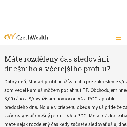
Máte rozdělený čas sledování
dnešního a včerejšího profilu?
Dobrý deň, Market profil používam iba pre zakreslenie s/r 
som vedel kam až môžem potiahnuť TP. Obchodujem hne
8;00 ráno a S/r využívam pomocou VA a POC z profilu
predosleho dna. No ale v priebehu obeda my už príde že z
skôr reagovať dnešný profil s VA a POC. Moja otázka je iba
mate nejak rozdelený čas kedy začnete sledovať už aj dne