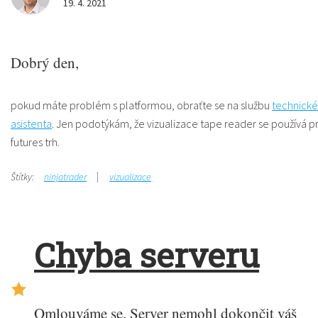
19. 4. 2021
Dobrý den,
pokud máte problém s platformou, obraťte se na službu
technick
asistenta
. Jen podotýkám, že vizualizace tape reader se používá p
futures trh.
Štítky:
ninjatrader
vizualizace
Chyba serveru
Omlouváme se. Server nemohl dokončit váš