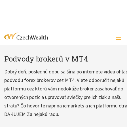
Podvody brokerů v MT4
Dobrý deň, poslednú dobu sa šíria po internete videa ohľ
podvodu forex brokerov cez MT4. Viete odporučiť nejakú
platformu cez ktorú vám nedokáže broker zasahovať do
otvorených pozic a upravovať sviečky pre ich zisk a našu
stratu? Čo hovorite napr na icmarkets a ich platformu ctr
ĎAKUJEM Za nejakú radu.