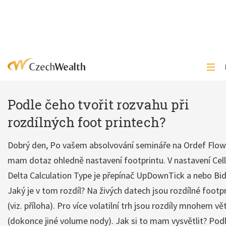
Podle čeho tvořit rozvahu při
rozdílných foot printech?
Dobrý den, Po vašem absolvování semináře na Ordef Flow
mam dotaz ohledně nastavení footprintu. V nastavení Cell
Delta Calculation Type je přepínač UpDownTick a nebo Bi
Jaký je v tom rozdíl? Na živých datech jsou rozdílné footp
(viz. příloha). Pro více volatilní trh jsou rozdíly mnohem vě
(dokonce jiné volume nody). Jak si to mam vysvětlit? Pod