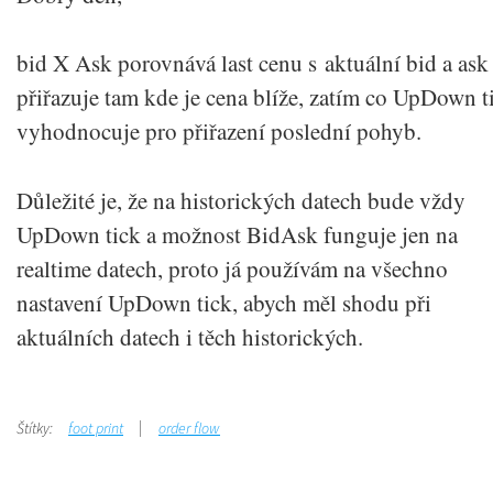
bid X Ask porovnává last cenu s aktuální bid a ask
přiřazuje tam kde je cena blíže, zatím co UpDown t
vyhodnocuje pro přiřazení poslední pohyb.
Důležité je, že na historických datech bude vždy
UpDown tick a možnost BidAsk funguje jen na
realtime datech, proto já používám na všechno
nastavení UpDown tick, abych měl shodu při
aktuálních datech i těch historických.
Štítky:
foot print
order flow