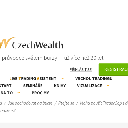
 průvodce světem burzy — už více než 20 let
REGISTRAC
PŘIHLÁSIT SE
L
IVE
T
RADING
A
SISTENT
VRCHOL TRADINGU
START
SEMINÁŘE
KNIHY
VIZUALIZACE
 NA TO
PROČ MY
d
/
Jak obchodovat na burze
/
Ptejte se
/
Mohu použít TraderCop s d
 brokers?