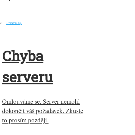
y:
tradercop
Chyba
serveru
Omlouváme se. Server nemohl
dokončit váš požadavek. Zkuste
to prosím později.