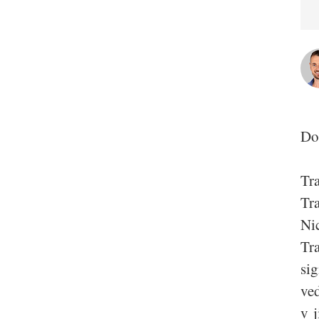
Do
Tr
Tr
Ni
Tr
sig
ve
v j