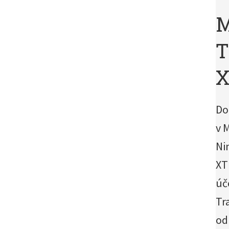
M
T
X
Do
v 
Ni
XT
úč
Tr
od