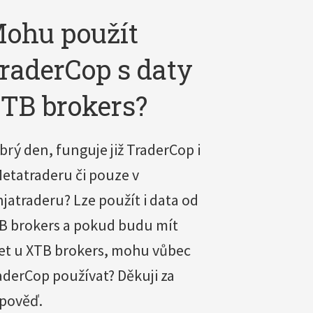
ohu použít
raderCop s daty
TB brokers?
brý den, funguje již TraderCop i
Metatraderu či pouze v
njatraderu? Lze použít i data od
B brokers a pokud budu mít
et u XTB brokers, mohu vůbec
aderCop používat? Děkuji za
pověď.