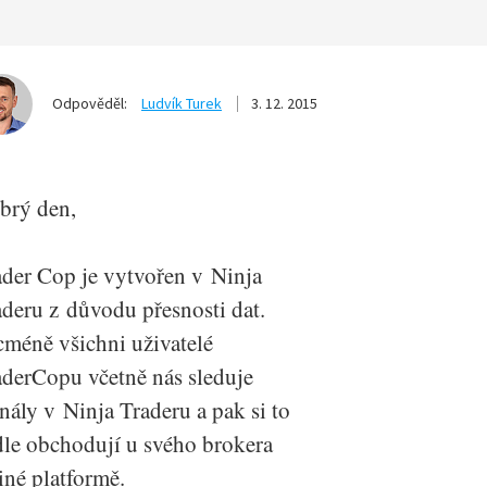
Odpověděl:
Ludvík Turek
3. 12. 2015
brý den,
ader Cop je vytvořen v Ninja
aderu z důvodu přesnosti dat.
cméně všichni uživatelé
aderCopu včetně nás sleduje
nály v Ninja Traderu a pak si to
dle obchodují u svého brokera
iné platformě.