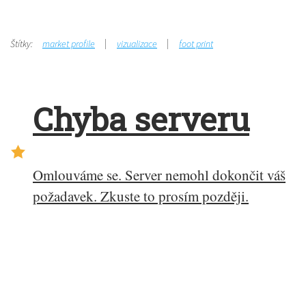
Štítky:
market profile
vizualizace
foot print
Chyba serveru
Omlouváme se. Server nemohl dokončit váš
požadavek. Zkuste to prosím později.