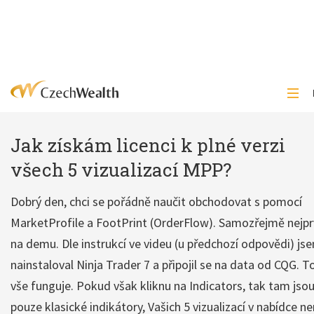
Jak získám licenci k plné verzi
všech 5 vizualizací MPP?
Dobrý den, chci se pořádně naučit obchodovat s pomocí
MarketProfile a FootPrint (OrderFlow). Samozřejmě nejp
na demu. Dle instrukcí ve videu (u předchozí odpovědi) js
nainstaloval Ninja Trader 7 a připojil se na data od CQG. T
vše funguje. Pokud však kliknu na Indicators, tak tam jso
pouze klasické indikátory, Vašich 5 vizualizací v nabídce ne