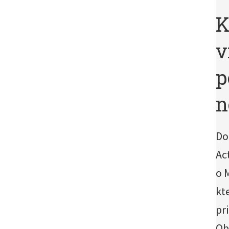
K
v
p
n
Do
Ac
o 
kte
pr
Ob