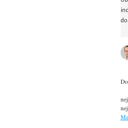
in
do
Do
nej
nej
Ma