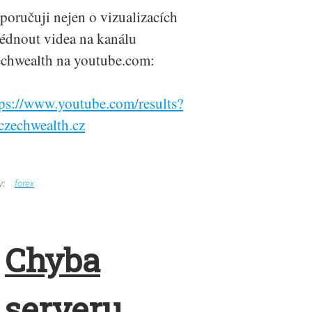
poručuji nejen o vizualizacích
lédnout videa na kanálu
echwealth na youtube.com:
tps://www.youtube.com/results?
czechwealth.cz
y:
forex
Chyba
serveru