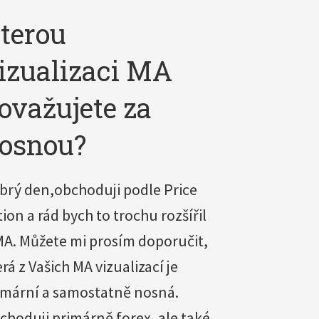
terou
izualizaci MA
ovažujete za
osnou?
brý den,obchoduji podle Price
tion a rád bych to trochu rozšířil
MA. Můžete mi prosím doporučit,
rá z Vašich MA vizualizací je
imární a samostatně nosná.
choduji primárně forex, ale také