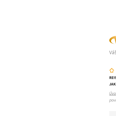
Váš
RE!
JAK
Úvo
pov