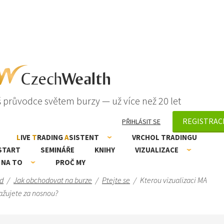
 průvodce světem burzy — už více než 20 let
REGISTRAC
PŘIHLÁSIT SE
L
IVE
T
RADING
A
SISTENT
VRCHOL TRADINGU
START
SEMINÁŘE
KNIHY
VIZUALIZACE
 NA TO
PROČ MY
d
/
Jak obchodovat na burze
/
Ptejte se
/
Kterou vizualizaci MA
ažujete za nosnou?