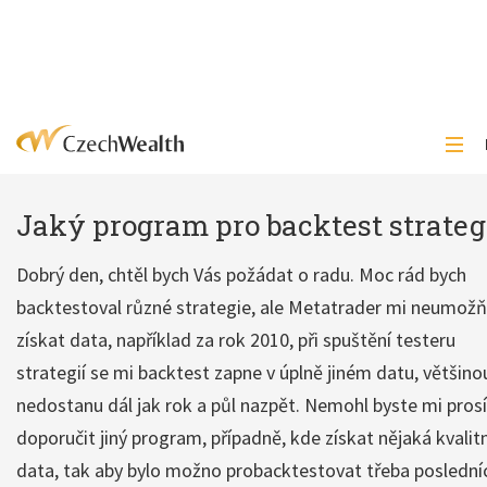
Jaký program pro backtest strateg
Dobrý den, chtěl bych Vás požádat o radu. Moc rád bych
backtestoval různé strategie, ale Metatrader mi neumožň
získat data, například za rok 2010, při spuštění testeru
strategií se mi backtest zapne v úplně jiném datu, většino
nedostanu dál jak rok a půl nazpět. Nemohl byste mi pros
doporučit jiný program, případně, kde získat nějaká kvalitn
data, tak aby bylo možno probacktestovat třeba poslední